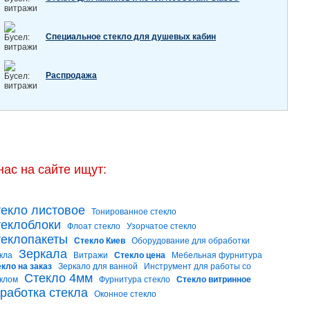
Специальное стекло для душевых кабин
Распродажа
нас на сайте ищут:
екло листовое
Тонированное стекло
еклоблоки
Флоат стекло
Узорчатое стекло
еклопакеты
Стекло Киев
Оборудование для обработки
Зеркала
кла
Витражи
Стекло цена
Мебельная фурнитура
кло на заказ
Зеркало для ванной
Инструмент для работы со
Стекло 4мм
клом
Фурнитура стекло
Стекло витринное
работка стекла
Оконное стекло