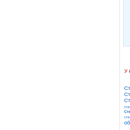
У 
Ст
Ст
Ст
сте
Сте
сте
об