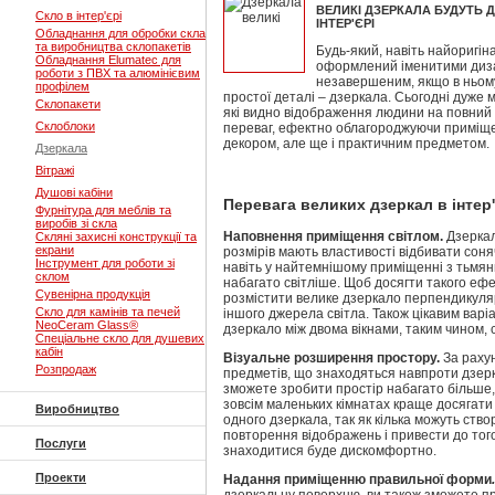
ВЕЛИКІ ДЗЕРКАЛА БУДУТЬ 
Скло в інтер'єрі
ІНТЕР'ЄРІ
Обладнання для обробки скла
та виробництва склопакетів
Будь-який, навіть найоригін
Обладнання Elumatec для
оформлений іменитими диз
роботи з ПВХ та алюмінієвим
незавершеним, якщо в ньому
профілем
простої деталі – дзеркала. Сьогодні дуже 
Склопакети
які видно відображення людини на повний 
Склоблоки
переваг, ефектно облагороджуючи приміще
декором, але ще і практичним предметом.
Дзеркала
Вітражі
Душові кабіни
Перевага великих дзеркал в інтер'
Фурнітура для меблів та
виробів зі скла
Наповнення приміщення світлом.
Дзеркал
Скляні захисні конструкції та
екрани
розмірів мають властивості відбивати соняч
Інструмент для роботи зі
навіть у найтемнішому приміщенні з тьмян
склом
набагато світліше. Щоб досягти такого еф
Сувенірна продукція
розмістити велике дзеркало перпендикуляр
Скло для камінів та печей
іншого джерела світла. Також цікавим варі
NeoCeram Glass®
дзеркало між двома вікнами, таким чином, 
Спеціальне скло для душевих
кабін
Візуальне розширення простору.
За рахун
Розпродаж
предметів, що знаходяться навпроти дзерк
зможете зробити простір набагато більше,
зовсім маленьких кімнатах краще досягати
Виробництво
одного дзеркала, так як кілька можуть ств
повторення відображень і привести до тог
Послуги
знаходитися буде дискомфортно.
Проекти
Надання приміщенню правильної форми
.