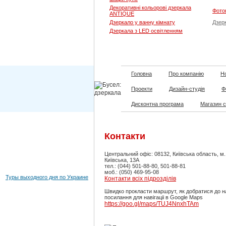
Декоративні кольорові дзеркала
Фото
ANTIQUE
Дзеркало у ванну кімнату
Дзерк
Дзеркала з LED освітленням
Головна
Про компанію
Но
Проекти
Дизайн-студія
Ф
Дисконтна програма
Магазин 
Контакти
Центральний офіс: 08132, Київська область, м
Київська, 13А
тел.: (044) 501-88-80, 501-88-81
моб.: (050) 469-95-08
Туры выходного дня по Украине
Контакти всіх підрозділів
Швидко прокласти маршрут, як добратися до н
посилання для навігаціі в Google Maps
https://goo.gl/maps/TUJ4NnxhTAm