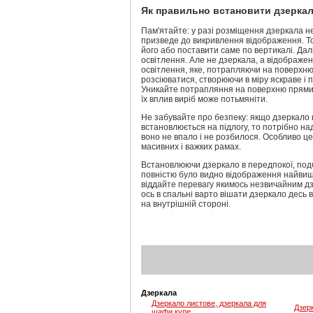
Як правильно встановити дзерка
Пам'ятайте: у разі розміщення дзеркала н
призведе до викривлення відображення. Т
його або поставити саме по вертикалі. Дал
освітлення. Але не дзеркала, а відображе
освітлення, яке, потрапляючи на поверхню
розсіюватися, створюючи в міру яскраве і 
Уникайте потрапляння на поверхню прямих
їх вплив виріб може потьмяніти.
Не забувайте про безпеку: якщо дзеркало к
встановлюється на підлогу, то потрібно на
воно не впало і не розбилося. Особливо це
масивних і важких рамах.
Встановлюючи дзеркало в передпокої, под
повністю було видно відображення найвищог
віддайте перевагу якимось незвичайним дз
ось в спальні варто вішати дзеркало десь ві
на внутрішній стороні.
Дзеркала
Дзеркало листове, дзеркала для
Дзер
шафи купе