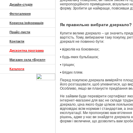
дзеркальну поверхню, ви також зможете п
непропорційного приміщення, візуально 
Дизайн-студія
форму. Зробити це найкраще, повісивши дзе
Фотогалерея
Корисна інформація
Як правильно вибрати дзеркало?
Прайс-листи
Купити велике дзеркало – це значить прид
вартість. Тому, вибираючи таку покупку, ре
Контакти
дзеркалі не повинно бути:
• відколів на боковинах;
Дисконтна програма
• будь-яких бульбашок;
Магазин скла «Бусел»
• тріщин;
Каталоги
• блідих плям.
Перед покупкою дзеркала виміряйте площу 
його розташувати, щоб упевнитися, що вир
Особливо, якщо ви плануєте придбання вел
Не зайвим буде перевірити сертифікат яко
інтернет-магазині для вас не складе труд
дзеркало, ціна якого буде цілком лояльною,
відповідає всім нормам і стандартам, а зн
експлуатації. Ми пропонуємо вам втілення
рішень, адже у нас ви знайдете дзеркала на
форми і величини, що дозволить вам зроби