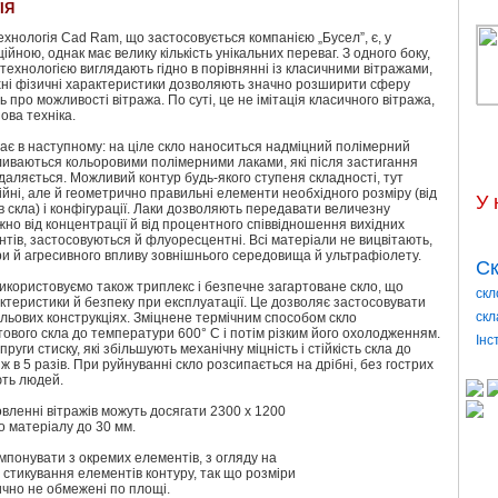
ІЯ
хнологія Cad Ram, що застосовується компанією „Бусел”, є, у
ційною, однак має велику кількість унікальних переваг. З одного боку,
 технологією виглядають гідно в порівнянні із класичними вітражами,
 їхні фізичні характеристики дозволяють значно розширити сферу
 про можливості вітража. По суті, це не імітація класичного вітража,
ова техніка.
ає в наступному: на ціле скло наноситься надміцний полімерний
аливаються кольоровими полімерними лаками, які після застигання
идаляється. Можливий контур будь-якого ступеня складності, тут
ійні, але й геометрично правильні елементи необхідного розміру (від
У 
ів скла) і конфігурації. Лаки дозволяють передавати величезну
лежно від концентрації й від процентного співвідношення вихідних
ентів, застосовуються й флуоресцентні. Всі матеріали не вицвітають,
ри й агресивного впливу зовнішнього середовища й ультрафіолету.
Ск
використовуємо також триплекс і безпечне загартоване скло, що
скл
актеристики й безпеку при експлуатації. Це дозволяє застосовувати
скл
ельових конструкціях. Зміцнене термічним способом скло
ового скла до температури 600° С і потім різким його охолодженням.
Інс
руги стиску, які збільшують механічну міцність і стійкість скла до
 в 5 разів. При руйнуванні скло розсипається на дрібні, без гострих
ють людей.
овленні вітражів можуть досягати 2300 x 1200
о матеріалу до 30 мм.
мпонувати з окремих елементів, з огляду на
стикування елементів контуру, так що розміри
тично не обмежені по площі.