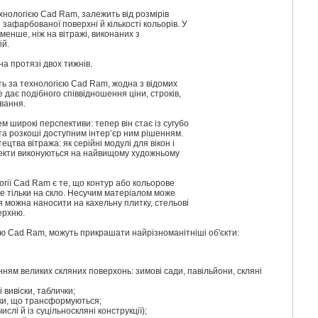
ехнологією Cad Ram, залежить від розмірів
і зафарбованої поверхні й кількості кольорів. У
 менше, ніж на вітражі, виконаних з
ій.
на протязі двох тижнів.
ь за технологією Cad Ram, жодна з відомих
е дає подібного співвідношення ціни, строків,
вання.
м широкі перспективи: тепер він стає із сугубо
та розкоші доступним інтер’єр ним рішенням.
цтва вітража: як серійні модулі для вікон і
роекти виконуються на найвищому художньому
гії Cad Ram є те, що контур або кольорове
 тільки на скло. Несучим матеріалом може
 можна наносити на кахельну плитку, стельові
ерхню.
ією Cad Ram, можуть прикрашати найрізноманітніші об'єкти:
анням великих скляних поверхонь: зимові сади, павільйони, скляні
 вивіски, таблички;
ки, що трансформуються;
ислі й із суцільноскляні конструкції);