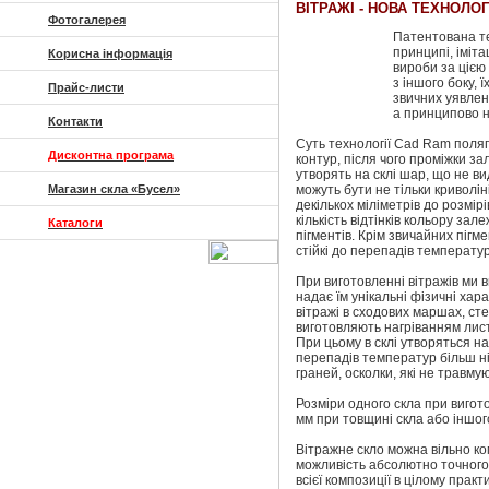
ВІТРАЖІ - НОВА ТЕХНОЛОГ
Фотогалерея
Патентована те
принципі, іміта
Корисна інформація
вироби за цією
з іншого боку,
Прайс-листи
звичних уявлень
а принципово н
Контакти
Суть технології Cad Ram поляг
Дисконтна програма
контур, після чого проміжки з
утворять на склі шар, що не в
Магазин скла «Бусел»
можуть бути не тільки криволін
декількох міліметрів до розмір
кількість відтінків кольору за
Каталоги
пігментів. Крім звичайних пігм
стійкі до перепадів температу
При виготовленні вітражів ми 
надає їм унікальні фізичні хар
вітражі в сходових маршах, ст
виготовляють нагріванням лист
При цьому в склі утворяться нап
перепадів температур більш ніж
граней, осколки, які не травму
Розміри одного скла при вигот
мм при товщині скла або іншог
Вітражне скло можна вільно ко
можливість абсолютно точного 
всієї композиції в цілому прак