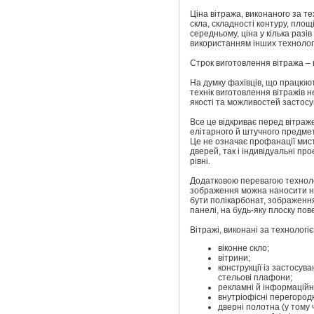
Ціна вітража, виконаного за т
скла, складності контуру, площ
середньому, ціна у кілька разів
використанням інших технолог
Строк виготовлення вітража – 
На думку фахівців, що працюют
технік виготовлення вітражів н
якості та можливостей застосу
Все це відкриває перед вітраже
елітарного й штучного предме
Це не означає профанації мисте
дверей, так і індивідуальні п
рівні.
Додатковою перевагою техноло
зображення можна наносити не
бути полікарбонат, зображення
панелі, на будь-яку плоску пов
Вітражі, виконані за технолог
віконне скло;
вітрини;
конструкції із застосув
стельові плафони;
рекламні й інформаційні
внутріофісні перегород
дверні полотна (у тому ч