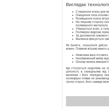
Виглядає технологі
Створення ескізу для м
Очищення скла-основи в
Розміщення ескізу вітра
На лицьову сторону скл
полімерного матеріалу
Убирається ескіз, а ти
Полімерні відрізки при
За допомогою гумового 
Малюнок фіксується св
Як бачите, технологія дійсн
кожен. Плівкові вітражі мають 
Невелика вага готового
Необмежений вибір відті
Основу можна використ
Що стосується недоліків, не о
цілісність в середньому від
малюнка і його передачу пр
поліефірні плівки не рекомен
трохи стерся, його завжди мож