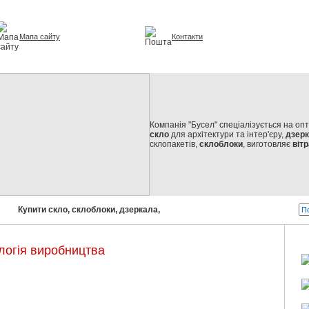
Мапа сайту
Контакти
урі та інтер'єрі
Компанія "Бусел" спеціалізується на оп
скло
для архітектури та інтер'єру,
дзер
склопакетів,
склоблоки
, виготовляє
вітр
Купити скло, склоблоки, дзеркала, склопакети!
Бусел - скло від с
ологія виробництва