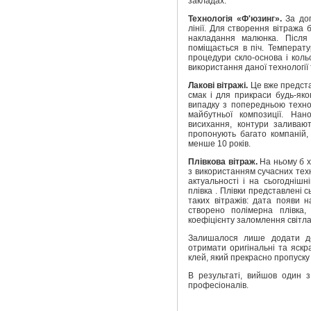
закладах.
Технологія «Ф'юзинг».
За до
лінії. Для створення вітража
накладання малюнка. Після
поміщається в піч. Температу
процедури скло-основа і коль
використання даної технології 
Лакові вітражі.
Це вже предста
смак і для прикраси будь-яко
випадку з попередньою технол
майбутньої композиції. На
висихання, контури заливают
пропонують багато компаній,
менше 10 років.
Плівкова вітраж.
На ньому б х
з використанням сучасних техн
актуальності і на сьогоднішн
плівка . Плівки представлені сь
таких вітражів: дата появи н
створено полімерна плівка,
коефіцієнту заломлення світла 
Залишалося лише додати до
отримати оригінальні та яскр
клей, який прекрасно пропуску 
В результаті, вийшов один 
професіоналів.