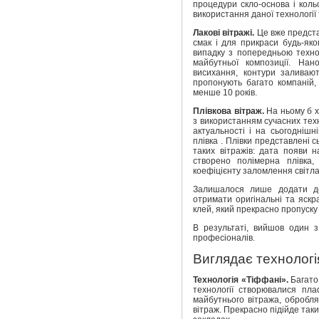
процедури скло-основа і коль
використання даної технології 
Лакові вітражі.
Це вже предста
смак і для прикраси будь-яко
випадку з попередньою технол
майбутньої композиції. На
висихання, контури заливают
пропонують багато компаній,
менше 10 років.
Плівкова вітраж.
На ньому б х
з використанням сучасних техн
актуальності і на сьогоднішн
плівка . Плівки представлені сь
таких вітражів: дата появи н
створено полімерна плівка,
коефіцієнту заломлення світла 
Залишалося лише додати до
отримати оригінальні та яскр
клей, який прекрасно пропуску 
В результаті, вийшов один 
професіоналів.
Виглядає технологі
Технологія «Тіффані».
Багато
технології створювалися пл
майбутнього вітража, обробля
вітраж. Прекрасно підійде таки