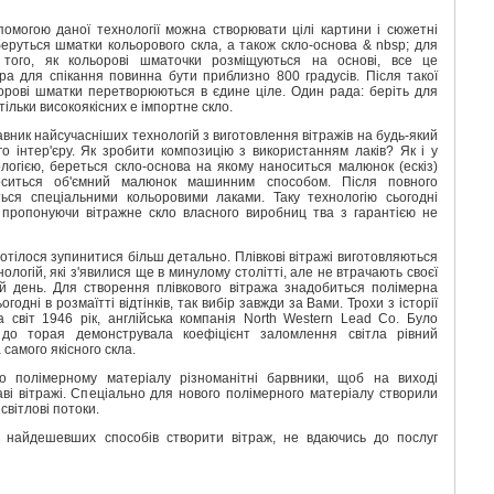
помогою даної технології можна створювати цілі картини і сюжетні
 беруться шматки кольорового скла, а також скло-основа
& nbsp;
для
 того, як кольорові шматочки розміщуються на основі, все це
ра для спікання повинна бути приблизно 800 градусів. Після такої
орові шматки перетворюються в єдине ціле. Один рада: беріть для
тільки високоякісних е імпортне скло.
вник найсучасніших технологій з виготовлення вітражів на будь-який
го інтер'єру. Як зробити композицію з використанням лаків? Як і у
огією, береться скло-основа на якому наноситься малюнок (ескіз)
носиться об'ємний малюнок машинним способом. Після повного
ься спеціальними кольоровими лаками. Таку технологію сьогодні
 пропонуючи вітражне скло власного виробниц тва з гарантією не
отілося зупинитися більш детально. Плівкові вітражі виготовляються
ологій, які з'явилися ще в минулому столітті, але не втрачають своєї
ій день. Для створення плівкового вітража знадобиться полімерна
огодні в розмаїтті відтінків, так вибір завжди за Вами. Трохи з історії
а світ 1946 рік, англійська компанія North Western Lead Co. Було
 до торая демонструвала коефіцієнт заломлення світла рівний
самого якісного скла.
 полімерному матеріалу різноманітні барвники, щоб на виході
аві вітражі. Спеціально для нового полімерного матеріалу створили
світлові потоки.
з найдешевших способів створити вітраж, не вдаючись до послуг