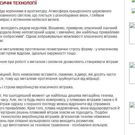
АСИЧНІ ТЕХНОЛОГІЇ
 йде коріннями в архітектуру. Атмосфера грандіозного церковного
овненого світлом, що ллється з різнобарвних вікон, і сяйвом
икрас є втіленням небесної величі.
ражі володіють рядом недоліків. Візьмемо, приміром, класичний паєчний
 додала йому неповторний шарм, і звичайно, він найбільш привабливо
х побратимів". Однак зображувальні можливості класичного вітража
и:
и металевому протяганню геометрично строгу форму - у класичному
вгі прямі відрізки, ідеальні окружності тощо.
ення при роботі з металом і склом не дозволяють створювати вітражі
іцний, його неможливо вставити, скажемо, в двері, які досить часто
я, тому що металеве протягання зруйнується від вібрації.
ь і строки виробництва класичного вітража.
жі. На сьогоднішній момент це найбільш дешева імітаційна техніка,
су. Але, як і в будь-якого компромісу, у плівкових вітражів також є й
вітраж одразу з першого погляду можна відрізнити від справжніх
адто привабливо. Крім того, плівка недовговічна, вона відшаровується й
тер'єрних рішень плівковий вітраж зовсім не підходить. Подібні
 технологіях виробництва вітражів: ф’юзингові техніки обмежені
ень при спіканні кольорового скла виходить розмитим;
жі, що виготовлені за технікою травлення - позбавлені кольорів.