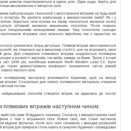
орові шматки перетворюються в єдине ціле. Один рада: беріть для
тільки високоякісних е імпортне скло.
вник найсучасніших технологій з виготовлення вітражів на будь-який
го інтер'єру. Як зробити композицію з використанням лаків? Як і у
огією, береться скло-основа на якому наноситься малюнок (ескіз)
носиться об'ємний малюнок машинним способом. Після повного
ься спеціальними кольоровими лаками. Таку технологію сьогодні
 пропонуючи вітражне скло власного виробниц тва з гарантією не
отілося зупинитися більш детально. Плівкові вітражі виготовляються
ологій, які з'явилися ще в минулому столітті, але не втрачають своєї
ій день. Для створення плівкового вітража знадобиться полімерна
огодні в розмаїтті відтінків, так вибір завжди за Вами. Трохи з історії
а світ 1946 рік, англійська компанія North Western Lead Co. Було
 до торая демонструвала коефіцієнт заломлення світла рівний
самого якісного скла.
 полімерному матеріалу різноманітні барвники, щоб на виході
аві вітражі. Спеціально для нового полімерного матеріалу створили
світлові потоки.
з найдешевших способів створити вітраж, не вдаючись до послуг
я плівкових вітражів наступним чином:
 майстрів саме їй віддають перевагу. Спочатку з використанням такої
афони з лам з вітражного скла. Кожне скло, яке стане частиною
ли мідною фольгою, після чого скло споювали, і виходив розкішний
й вітраж для прикраси стель навіть в сучасних будинках і громадських