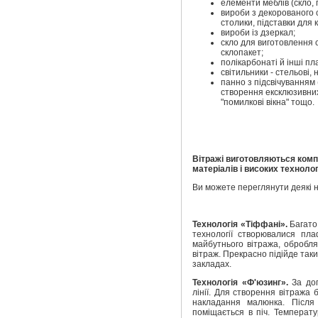
елементи меблів (скло, 
вироби з декорованого с
столики, підставки для к
вироби із дзеркал;
скло для виготовлення 
склопакет;
полікарбонаті й інші пл
світильники - стельові, н
панно з підсвічуванням 
створення ексклюзивних і
"помилкові вікна" тощо.
Вітражі виготовляються комп
матеріалів і високих технолог
Ви можете переглянути деякі 
Технологія «Тіффані».
Багато
технології створювалися пл
майбутнього вітража, обробля
вітраж. Прекрасно підійде таки
закладах.
Технологія «Ф'юзинг».
За до
лінії. Для створення вітража
накладання малюнка. Після
поміщається в піч. Температу