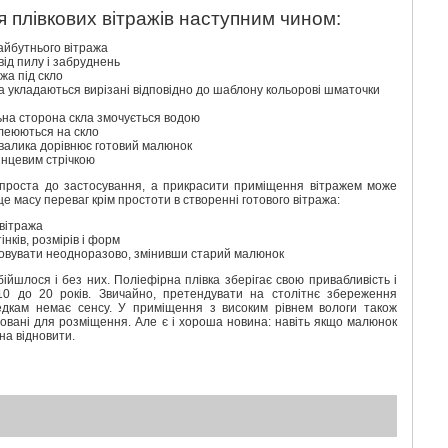
я плівкових вітражів наступним чином:
айбутнього вітража
ід пилу і забруднень
жа під скло
а укладаються вирізані відповідно до шаблону кольорові шматочки
льна сторона скла змочується водою
клеюються на скло
валика дорівнює готовий малюнок
инцевим стрічкою
о проста до застосування, а прикрасити приміщення вітражем може
ще масу переваг крім простоти в створенні готового вітража:
 вітража
нків, розмірів і форм
овувати неодноразово, змінивши старий малюнок
бійшлося і без них. Поліефірна плівка зберігає свою привабливість і
 10 до 20 років. Звичайно, претендувати на столітнє збереження
едкам немає сенсу. У приміщення з високим рівнем вологи також
довані для розміщення. Але є і хороша новина: навіть якщо малюнок
на відновити.