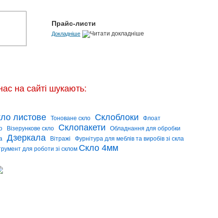
Прайс-листи
Докладніше
нас на сайті шукають:
ло листове
Склоблоки
Тоноване скло
Флоат
Склопакети
о
Візерункове скло
Обладнання для обробки
Дзеркала
а
Вітражі
Фурнітура для меблів та виробів зі скла
Скло 4мм
трумент для роботи зі склом