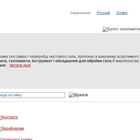
Українською
Русский
English
тових поставках і переробці листового скла, пропонує в широкому асортименті
кала
,
склопакети
,
інструмент і обладнання для обробки скла
й виробництва
ажі
…
Читати далі
вітових виробників
Бусел - різка скла, обробка скла, вітражі