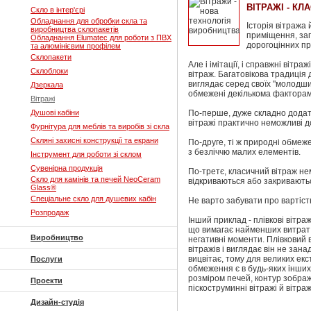
ВІТРАЖІ - КЛ
Скло в інтер'єрі
Обладнання для обробки скла та
Історія вітража
виробництва склопакетів
приміщення, зап
Обладнання Elumatec для роботи з ПВХ
дорогоцінних пр
та алюмінієвим профілем
Склопакети
Але і імітації, і справжні віт
Склоблоки
вітраж. Багатовікова традиція
виглядає серед своїх "молодши
Дзеркала
обмежені декількома факторам
Вітражі
Душові кабіни
По-перше, дуже складно додат
вітражі практично неможливі до
Фурнітура для меблів та виробів зі скла
Скляні захисні конструкції та екрани
По-друге, ті ж природні обмеж
з безліччю малих елементів.
Інструмент для роботи зі склом
Сувенірна продукція
По-третє, класичний вітраж нем
Скло для камінів та печей NeoCeram
відкриваються або закриваютьс
Glass®
Спеціальне скло для душевих кабін
Не варто забувати про вартіст
Розпродаж
Інший приклад - плівкові вітра
що вимагає найменших витрат ча
Виробництво
негативні моменти. Плівковий 
вітражів і виглядає він не зан
вицвітає, тому для великих екс
Послуги
обмеження є в будь-яких інших
розміром печей, контур зображ
Проекти
піскоструминні вітражі й вітра
Дизайн-студія