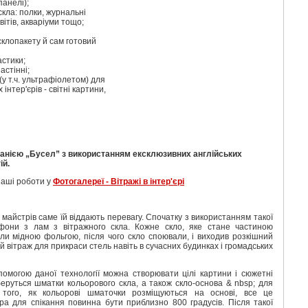
панелі);
кла: полки, журнальні
вітів, акваріуми тощо;
склопакету й сам готовий
астики;
астінні;
(у т.ч. ультрафіолетом) для
нтер'єрів - світні картини,
анією „Бусел” з використанням ексклюзивних англійських
ій.
наші роботи у
Фотогалереї - Вітражі в інтер'єрі
 майстрів саме їй віддають перевагу. Спочатку з використанням такої
афони з лам з вітражного скла. Кожне скло, яке стане частиною
ли мідною фольгою, після чого скло споювали, і виходив розкішний
й вітраж для прикраси стель навіть в сучасних будинках і громадських
помогою даної технології можна створювати цілі картини і сюжетні
 беруться шматки кольорового скла, а також скло-основа
& nbsp;
для
 того, як кольорові шматочки розміщуються на основі, все це
ра для спікання повинна бути приблизно 800 градусів. Після такої