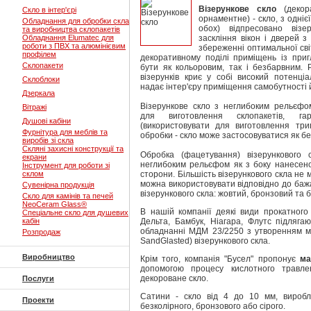
Візерункове скло
(декора
Скло в інтер'єрі
орнаментне) - скло, з одніє
Обладнання для обробки скла
обох) відпресовано візе
та виробництва склопакетів
Обладнання Elumatec для
заскління вікон і дверей 
роботи з ПВХ та алюмінієвим
збереженні оптимальної сві
профілем
декоративному поділі приміщень із при
Склопакети
бути як кольоровим, так і безбарвним. Р
візерунків криє у собі високий потенціа
Склоблоки
надає інтер'єру приміщення самобутності 
Дзеркала
Візерункове скло з неглибоким рельєфо
Вітражі
для виготовлення склопакетів, га
Душові кабіни
(використовувати для виготовлення трип
Фурнітура для меблів та
обробки - скло може застосовуватися як б
виробів зі скла
Скляні захисні конструкції та
Обробка (фацетування) візерункового
екрани
неглибоким рельєфом як з боку нанесеного
Інструмент для роботи зі
склом
сторони. Більшість візерункового скла не 
можна використовувати відповідно до бажа
Сувенірна продукція
візерункового скла: жовтий, бронзовий та 
Скло для камінів та печей
NeoCeram Glass®
В нашій компанії деякі види прокатного в
Спеціальне скло для душевих
кабін
Дельта, Бамбук, Ніагара, Флутс підляг
обладнанні МДМ 23/2250 з утворенням ма
Розпродаж
SandGlasted) візерункового скла.
Виробництво
Крім того, компанія "Бусел" пропонує
ма
допомогою процесу кислотного травле
декороване скло.
Послуги
Сатини - скло від 4 до 10 мм, виробл
Проекти
безколірного, бронзового або сірого.