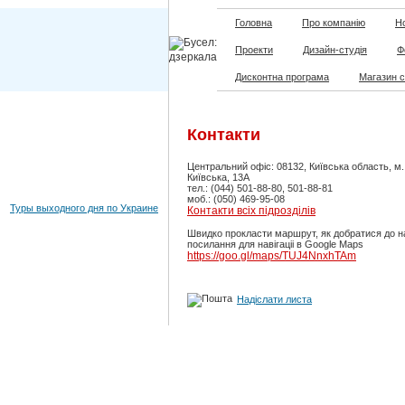
Головна
Про компанію
Но
Проекти
Дизайн-студія
Ф
Дисконтна програма
Магазин 
Контакти
Центральний офіс: 08132, Київська область, м
Київська, 13А
тел.: (044) 501-88-80, 501-88-81
моб.: (050) 469-95-08
Туры выходного дня по Украине
Контакти всіх підрозділів
Швидко прокласти маршрут, як добратися до н
посилання для навігаціі в Google Maps
https://goo.gl/maps/TUJ4NnxhTAm
Надіслати листа