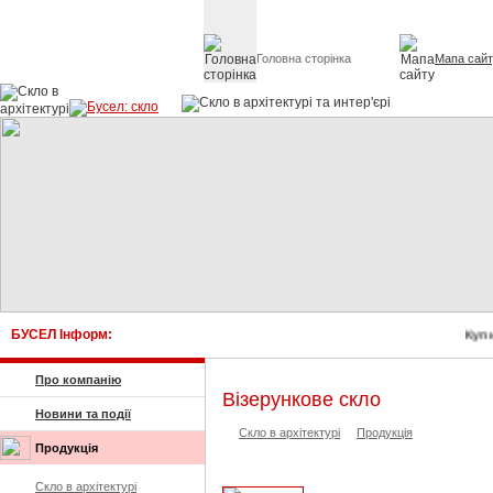
Головна сторінка
Мапа сай
Скло в архітект
БУСЕЛ Інформ:
Купи
Про компанію
Візерункове скло
Новини та події
Скло в архітектурі
Продукція
Продукція
Скло в архітектурі