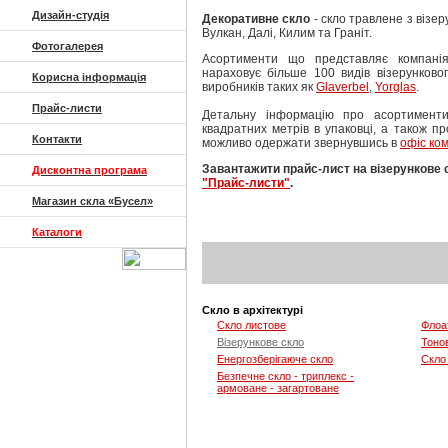
Дизайн-студія
Декоративне скло
- скло травлене з візер
Вулкан, Далі, Килим та Граніт.
Фотогалерея
Асортименти що представляє компані
нараховує більше 100 видів візерунковог
Корисна інформація
виробників таких як
Glaverbel
,
Yorglas
.
Прайс-листи
Детальну інформацію про асортименти, 
квадратних метрів в упаковці, а також пр
Контакти
можливо одержати звернувшись в
офіс ком
Завантажити прайс-лист на візерункове 
Дисконтна програма
"Прайс-листи"
.
Магазин скла «Бусел»
Каталоги
Скло в архітектурі
Скло листове
Флоа
Візерункове скло
Тоно
Енергозберігаюче скло
Скло
Безпечне скло - триплекс -
армоване - загартоване