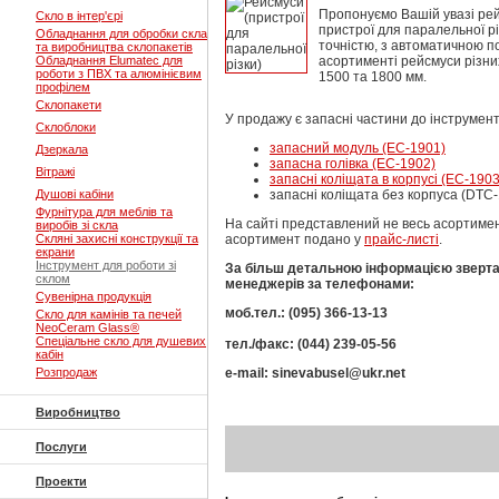
Пропонуємо Вашій увазі ре
Скло в інтер'єрі
пристрої для паралельної рі
Обладнання для обробки скла
точністю, з автоматичною п
та виробництва склопакетів
Обладнання Elumatec для
асортименті рейсмуси різних
роботи з ПВХ та алюмінієвим
1500 та 1800 мм.
профілем
Склопакети
У продажу є запасні частини до інструмент
Склоблоки
запасний модуль (ЕС-1901)
Дзеркала
запасна голівка (ЕС-1902)
Вітражі
запасні коліщата в корпусі (ЕС-1903
Душові кабіни
запасні коліщата без корпуса (DTC
Фурнітура для меблів та
На сайті представлений не весь асортимен
виробів зі скла
Скляні захисні конструкції та
асортимент подано у
прайс-листі
.
екрани
Інструмент для роботи зі
За більш детальною інформацією зверт
склом
менеджерів за телефонами:
Сувенірна продукція
моб.тел.: (095) 366-13-13
Скло для камінів та печей
NeoCeram Glass®
Спеціальне скло для душевих
тел./факс: (044) 239-05-56
кабін
Розпродаж
e-mail: sinevabusel@ukr.net
Виробництво
Послуги
Проекти