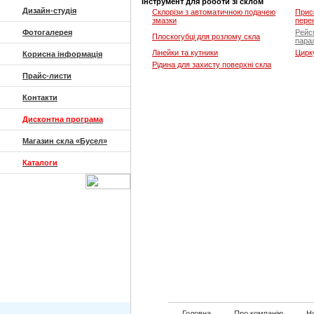
Інструмент для роботи зі склом
Дизайн-студія
Склорізи з автоматичною подачею
Прис
змазки
пере
Фотогалерея
Рейс
Плоскогубці для розлому скла
парал
Лінейки та кутники
Цирку
Корисна інформація
Рідина для захисту поверхні скла
Прайс-листи
Контакти
Дисконтна програма
Магазин скла «Бусел»
Каталоги
Головна
Про компанію
Но