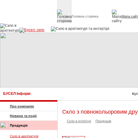
Головна сторінка
Мапа сай
Скло в архітект
БУСЕЛ Інформ:
Куп
Про компанію
Скло з повнокольоровим др
Новини та події
Скло в інтер'єрі
Продукція
Продукція
Скло в архітектурі