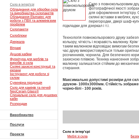
Скло з повнокольоровим др
Скло в інтер'єрі
фотографічної якості зобра
Обладнання для обробки скла
для оформлення інтер'єру. 
та виробництва склопакетів
Обладнання Elumatec для
скляні вставки в меблях, кух
роботи з ПВХ та алюмінієвим
перегородки, двері шаф-купе,
профілем
підкладки для дзеркал і т.і.
Склопакети
Склоблоки
Технологія
повнокольорового друку забез
Дзеркала
кольору, чіткість і яскравість малюнку. Крім
таким малюнком відповідає вимогам безпеки
Вітражі
час друку використовуються тільки оригіналь
Душові кабіни
розчинників, чорнила. Для безпечного кор
Фурнітура для меблів та
захисною плівкою. Техніка нанесення зоб
виробів зі скла
малюнку залишатися стійким до механічних
Скляні захисні конструкції та
стирання.
екрани
Інструмент для роботи зі
склом
Максимально допустимі розміри для с
кл
Сувенірна продукція
друком
- 1000х3000мм. Стійкість зображен
Скло для камінів та печей
чорно-білі - 100 років.
NeoCeram Glass®
Спеціальне скло для душевих
кабін
Розпродаж
Виробництво
Послуги
Скло в інтер'єрі
Проекти
Меблі зі скла
Безпе