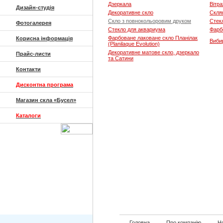
Дзеркала
Вітра
Дизайн-студія
Декоративне скло
Склян
Скло з повнокольоровим друком
Стек
Фотогалерея
Стекло для аквариума
Фарб
Фарбоване лаковане скло Планілак
Корисна інформація
Вибир
(Planilaque Evolution)
Декоративне матове скло, дзеркало
Прайс-листи
та Сатини
Контакти
Дисконтна програма
Магазин скла «Бусел»
Каталоги
Головна
Про компанію
Но