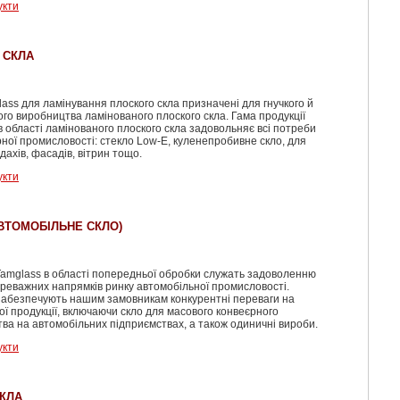
укти
 СКЛА
glass для ламінування плоского скла призначені для гнучкого й
го виробництва ламінованого плоского скла. Гама продукції
в області ламінованого плоского скла задовольняє всі потреби
рної промисловості: стекло Low-E, куленепробивне скло, для
дахів, фасадів, вітрин тощо.
укти
ВТОМОБІЛЬНЕ СКЛО)
amglass в області попередньої обробки служать задоволенню
реважних напрямків ринку автомобільної промисловості.
абезпечують нашим замовникам конкурентні переваги на
ьої продукції, включаючи скло для масового конвеєрного
ва на автомобільних підприємствах, а також одиничні вироби.
укти
СКЛА