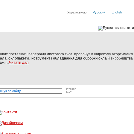
Українською
Русский
English
тових поставках і переробці листового скла, пропонує в широкому асортименті
кала
,
склопакети
,
інструмент і обладнання для обробки скла
й виробництва
ажі
…
Читати далі
 від світових виробників
Бусел - різка скла, обробка скла, віт