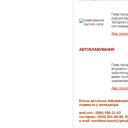
Гама прод
підпресув
Tamglass 
системами
Див. прод
АВТОКЛАВУВАННЯ
Гама прод
вітрового
забезпечу
вимог осо
замовника
Див. прод
Більш детальну інформацію
отримати у менеджера:
моб.тел.: (066) 590-21-83
тел./факс: (044) 501-88-80, 5
e-mail: tveritinov.busel@gmai