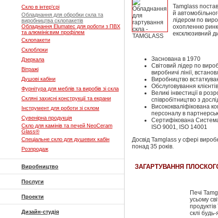
Tamglass постав
Скло в інтер'єрі
й автомобільног
Обладнання для обробки скла та
лідером по виро
виробництва склопакетів
Обладнання Elumatec для роботи з ПВХ
охопленню ринку
та алюмінієвим профілем
ексклюзивний ди
Склопакети
Склоблоки
Заснована в 1970
Дзеркала
Світовий лідер по виро
Вітражі
виробничі лінії, встанов
Душові кабіни
Виробництво встаткуван
Обслуговування клієнтів
Фурнітура для меблів та виробів зі скла
Великі інвестиції в роз
Скляні захисні конструкції та екрани
співробітництво з досл
Висококваліфікована ком
Інструмент для роботи зі склом
персоналу в партнерськ
Сувенірна продукція
Сертифікована Система
Скло для камінів та печей NeoCeram
ISO 9001, ISO 14001
Glass®
Спеціальне скло для душевих кабін
Досвід Tamglass у сфері виро
понад 35 років.
Розпродаж
ЗАГАРТУВАННЯ ПЛОСКОГ
Виробництво
Послуги
Печі Tamg
Проекти
усьому св
продуктів
Дизайн-студія
склі будь-