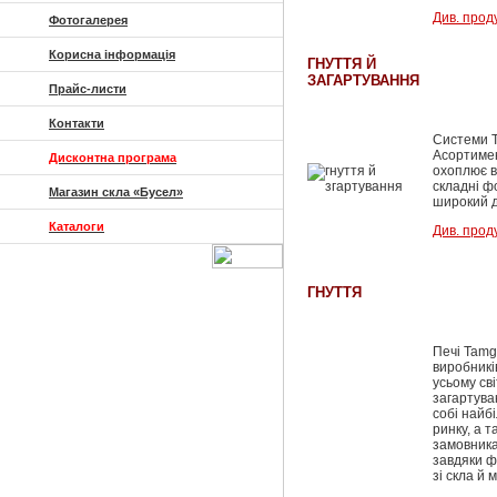
Див. прод
Фотогалерея
Корисна інформація
ГНУТТЯ Й
ЗАГАРТУВАННЯ
Прайс-листи
Контакти
Системи Ta
Асортимен
Дисконтна програма
охоплює вс
складні ф
Магазин скла «Бусел»
широкий д
Каталоги
Див. прод
ГНУТТЯ
Печі Tamg
виробникі
усьому сві
загартува
собі найб
ринку, а 
замовника
завдяки ф
зі скла й 