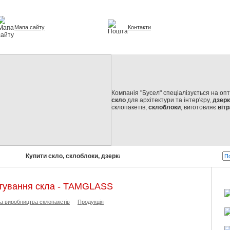
Мапа сайту
Контакти
урі та інтер'єрі
Компанія "Бусел" спеціалізується на оп
скло
для архітектури та інтер'єру,
дзер
склопакетів,
склоблоки
, виготовляє
вітр
Купити скло, склоблоки, дзеркала, склопакети!
Бусел - скло
тування скла - TAMGLASS
а виробництва склопакетів
Продукція