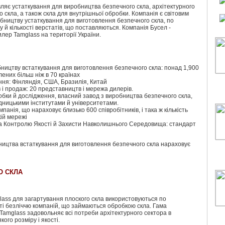
ляє устаткування для виробництва безпечного скла, архітектурного
о скла, а також скла для внутрішньої обробки. Компанія є світовим
бництву устаткування для виготовлення безпечного скла, по
 й кількості верстатів, що поставляються. Компанія Бусел -
лер Tamglass на території України.
бництву встаткування для виготовлення безпечного скла: понад 1,900
лених більш ніж в 70 країнах
ня: Фінляндія, США, Бразилія, Китай
 і продаж: 20 представництв і мережа дилерів.
робки й дослідження, власний завод з виробництва безпечного скла,
ідницькими інститутами й університетами.
панія, що нараховує близько 600 співробітників, і така ж кількість
ій мережі
 Контролю Якості й Захисти Навколишнього Середовища: стандарт
бництва встаткування для виготовлення безпечного скла нараховує
О СКЛА
lass для загартування плоского скла використовуються по
іті безліччю компаній, що займаються обробкою скла. Гама
 Tamglass задовольняє всі потреби архітектурного сектора в
якого розміру і якості.