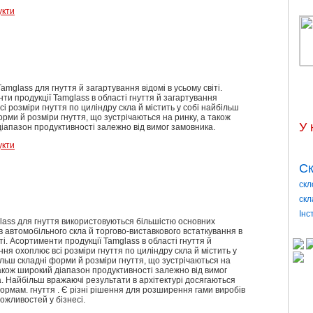
укти
mglass для гнуття й загартування відомі в усьому світі.
ти продукції Tamglass в області гнуття й загартування
і розміри гнуття по циліндру скла й містить у собі найбільш
орми й розміри гнуття, що зустрічаються на ринку, а також
У 
іапазон продуктивності залежно від вимог замовника.
укти
Ск
скл
скл
Інс
lass для гнуття використовуються більшістю основних
в автомобільного скла й торгово-виставкового встаткування в
ті. Асортименти продукції Tamglass в області гнуття й
ння охоплює всі розміри гнуття по циліндру скла й містить у
ільш складні форми й розміри гнуття, що зустрічаються на
також широкий діапазон продуктивності залежно від вимог
. Найбільш вражаючі результати в архітектурі досягаються
ормам. гнуття . Є різні рішення для розширення гами виробів
можливостей у бізнесі.