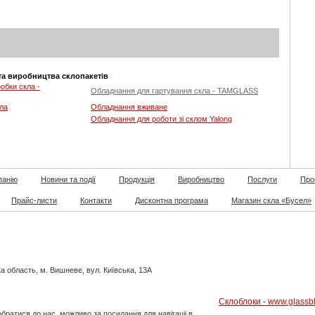
та виробництва склопакетів
обки скла -
Обладнання для гартування скла - TAMGLASS
ла
Обладнання вживане
Обладнання для роботи зі склом Yalong
панію
Новини та події
Продукція
Виробництво
Послуги
Про
Прайс-листи
Контакти
Дисконтна програма
Магазин скла «Бусел»
а область, м. Вишневе, вул. Київська, 13А
Склоблоки - www.glassb
ратися до нас, можливо за посилання для навігаціі в