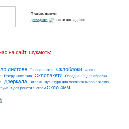
Прайс-листи
Докладніше
нас на сайті шукають:
ло листове
Склоблоки
Тоноване скло
Флоат
Склопакети
о
Візерункове скло
Обладнання для обробки
Дзеркала
а
Вітражі
Фурнітура для меблів та виробів зі скла
Скло 4мм
трумент для роботи зі склом