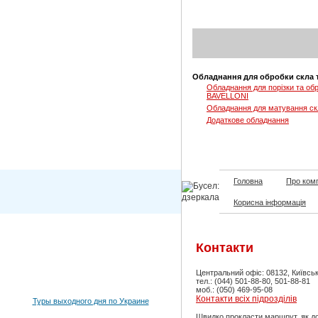
Обладнання для обробки скла 
Обладнання для порізки та обр
BAVELLONI
Обладнання для матування ск
Додаткове обладнання
Головна
Про ком
Корисна інформація
Контакти
Центральний офіс: 08132, Київськ
тел.: (044) 501-88-80, 501-88-81
моб.: (050) 469-95-08
Контакти всіх підрозділів
Туры выходного дня по Украине
Швидко прокласти маршрут, як доб