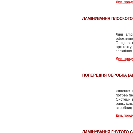
Див. прод
ЛАМІНУВАННЯ ПЛОСКОГО
Лінії Tam
ефективно
Tamglass 
архітекту
заскління 
Див. прод
ПОПЕРЕДНЯ ОБРОБКА (А
Рішення T
потреб пе
Системи з
ринку їхн
виробницт
Див. прод
ЛАМІНУВАННЯ ГНУТОГО 