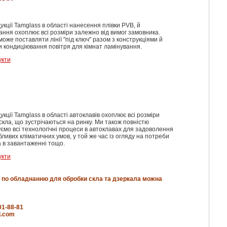
укції Tamglass в області нанесення плівки PVB, й
ання охоплює всі розміри залежно від вимог замовника.
може поставляти лінії "під ключ" разом з конструкціями й
 кондиціювання повітря для кімнат ламінування.
укти
укції Tamglass в області автоклавів охоплює всі розміри
 скла, що зустрічаються на ринку. Ми також повністю
ємо всі технологічні процеси в автоклавах для задоволення
бливих кліматичних умов, у той же час із огляду на потреби
 в завантаженні тощо.
укти
 по обладнанню для обробки скла та дзеркала можна
01-88-81
l.com