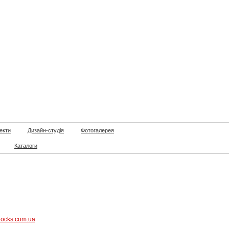
екти
Дизайн-студія
Фотогалерея
Каталоги
locks.com.ua