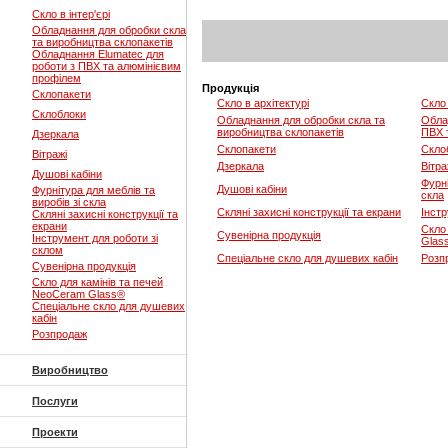
Скло в інтер'єрі
Обладнання для обробки скла
та виробництва склопакетів
Обладнання Elumatec для
роботи з ПВХ та алюмінієвим
профілем
Продукція
Склопакети
Скло в архітектурі
Скло 
Склоблоки
Обладнання для обробки скла та
Обла
виробництва склопакетів
ПВХ 
Дзеркала
Склопакети
Скло
Вітражі
Дзеркала
Вітра
Душові кабіни
Фурні
Душові кабіни
Фурнітура для меблів та
скла
виробів зі скла
Скляні захисні конструкції та екрани
Інстр
Скляні захисні конструкції та
екрани
Скло
Сувенірна продукція
Інструмент для роботи зі
Glas
склом
Спеціальне скло для душевих кабін
Розп
Сувенірна продукція
Скло для камінів та печей
NeoCeram Glass®
Спеціальне скло для душевих
кабін
Розпродаж
Виробництво
Послуги
Проекти