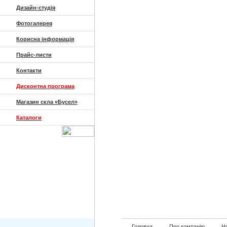
Дизайн-студія
Фотогалерея
Корисна інформація
Прайс-листи
Контакти
Дисконтна програма
Магазин скла «Бусел»
Каталоги
Головна
Про компанію
Но