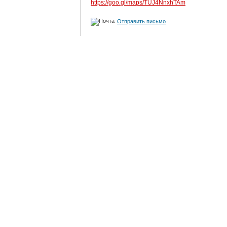
https://goo.gl/maps/TUJ4NnxhTAm
Отправить письмо