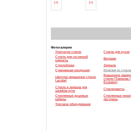
(+)
(+)
Фотогалерея
Узорчатое стекло
Стекло для кухни
Стекло для гостинной
Витражи
комнаты
Стеклоблоки
Зеркала
Сувенирная продукция
Изделия из стекла
Крашенное лакир
Цветное окрашеное стекло
стекло Планилак (
Lacobel
Evolution)
Стекло и зеркала для
Стеклопакеты
шкафов-купе
Стеклянные душевые
Стеклянные перил
кабины
лестницы
Торговое оборудование