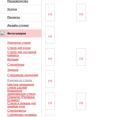
Производство
Услуги
(+)
(+)
Проекты
Дизайн-студия
Фотогалерея
(+)
Узорчатое стекло
Стекло для кухни
Стекло для гостинной
комнаты
(+)
(+)
Витражи
Стеклоблоки
Зеркала
Сувенирная продукция
Изделия из стекла
(+)
Цветное окрашеное
стекло Lacobel
Крашенное
лакированное стекло
Планилак (Planilaque
Evolution)
(+)
(+)
Стекло и зеркала для
шкафов-купе
Стеклопакеты
Стеклянные душевые