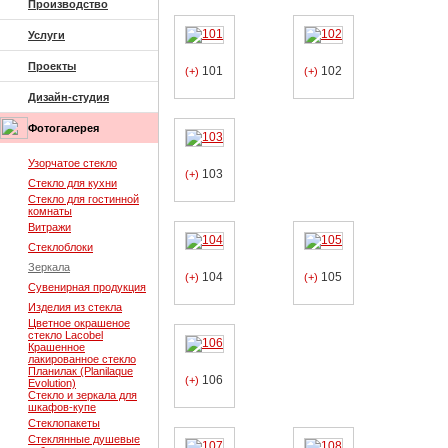
Производство
Услуги
Проекты
101
102
(+)
(+)
Дизайн-студия
Фотогалерея
Узорчатое стекло
103
(+)
Стекло для кухни
Стекло для гостинной
комнаты
Витражи
Стеклоблоки
Зеркала
104
105
(+)
(+)
Сувенирная продукция
Изделия из стекла
Цветное окрашеное
стекло Lacobel
Крашенное
лакированное стекло
Планилак (Planilaque
106
(+)
Evolution)
Стекло и зеркала для
шкафов-купе
Стеклопакеты
Стеклянные душевые