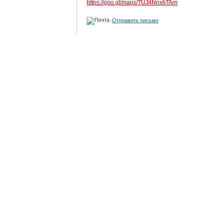
https://goo.gl/maps/TUJ4NnxhTAm
Отправить письмо