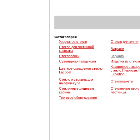
Фотогалерея
Узорчатое стекло
Стекло для кухни
Стекло для гостинной
Витражи
комнаты
Стеклоблоки
Зеркала
Сувенирная продукция
Изделия из стекла
Крашенное лакир
Цветное окрашеное стекло
стекло Планилак (
Lacobel
Evolution)
Стекло и зеркала для
Стеклопакеты
шкафов-купе
Стеклянные душевые
Стеклянные перил
кабины
лестницы
Торговое оборудование