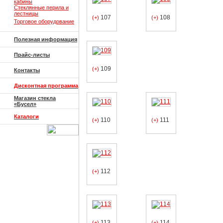
кабины
Стеклянные перила и
лестницы
107
108
(+)
(+)
Торговое оборудование
Полезная информация
Прайс-листы
109
(+)
Контакты
Дисконтная программа
Магазин стекла
«Бусел»
Каталоги
110
111
(+)
(+)
112
(+)
113
114
(+)
(+)