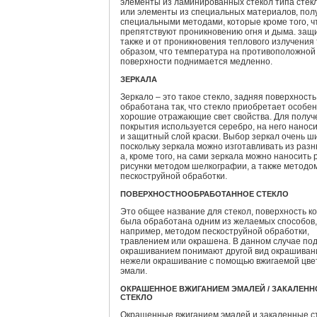
элементы из ламинированных стекол типа стек
или элементы из специальных материалов, пол
специальными методами, которые кроме того, ч
препятствуют проникновению огня и дыма. за
также и от проникновения теплового излучения
образом, что температура на противоположной
поверхности поднимается медленно.
ЗЕРКАЛА
Зеркало – это такое стекло, задняя поверхность
обработана так, что стекло приобретает особе
хорошие отражающие свет свойства. Для получ
покрытия используется серебро, на него нанос
и защитный слой краски. Выбор зеркал очень ш
поскольку зеркала можно изготавливать из разн
а, кроме того, на сами зеркала можно наносить
рисунки методом шелкографии, а также методо
пескоструйной обработки.
ПОВЕРХНОСТНООБРАБОТАННОЕ СТЕКЛО
Это общее название для стекол, поверхность к
была обработана одним из желаемых способов,
например, методом пескоструйной обработки,
травлением или окрашена. В данном случае по
окрашиванием понимают другой вид окрашиван
нежели окрашивание с помощью вжигаемой цве
эмали.
ОКРАШЕННОЕ ВЖИГАНИЕМ ЭМАЛЕЙ / ЗАКАЛЕНН
СТЕКЛО
Окрашенные вжиганием эмалей и закаленные с