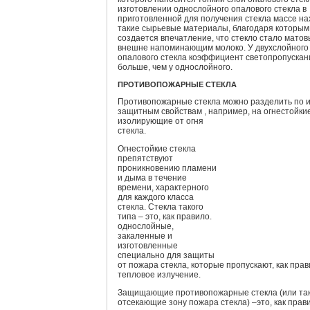
изготовлении однослойного опалового стекла в
приготовленной для получения стекла массе на
такие сырьевые материалы, благодаря которым
создается впечатление, что стекло стало матов
внешне напоминающим молоко. У двухслойного
опалового стекла коэффициент светопропускан
больше, чем у однослойного.
ПРОТИВОПОЖАРНЫЕ СТЕКЛА
Противопожарные стекла можно разделить по 
защитным свойствам , например, на
огнестойки
изолирующие от огня
стекла.
Огнестойкие стекла
препятствуют
проникновению пламени
и дыма в течение
времени, характерного
для каждого класса
стекла. Стекла такого
типа – это, как правило.
однослойные,
закаленные и
изготовленные
специально для защиты
от пожара стекла, которые пропускают, как прав
тепловое излучение.
Защищающие противопожарные стекла (или та
отсекающие зону пожара стекла) –это, как прав