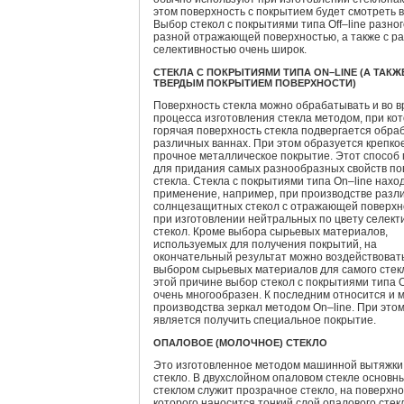
этом поверхность с покрытием будет смотреть в
Выбор стекол с покрытиями типа Off–line разног
разной отражающей поверхностью, а также с р
селективностью очень широк.
СТЕКЛА С ПОКРЫТИЯМИ ТИПА ON–LINE (А ТАКЖ
ТВЕРДЫМ ПОКРЫТИЕМ ПОВЕРХНОСТИ)
Поверхность стекла можно обрабатывать и во 
процесса изготовления стекла методом, при ко
горячая поверхность стекла подвергается обраб
различных ваннах. При этом образуется крепко
прочное металлическое покрытие. Этот способ 
для придания самых разнообразных свойств по
стекла. Стекла с покрытиями типа On–line нахо
применение, например, при производстве разл
солнцезащитных стекол с отражающей поверхн
при изготовлении нейтральных по цвету селект
стекол. Кроме выбора сырьевых материалов,
используемых для получения покрытий, на
окончательный результат можно воздействовать
выбором сырьевых материалов для самого стек
этой причине выбор стекол с покрытиями типа O
очень многообразен. К последним относится и 
производства зеркал методом On–line. При это
является получить специальное покрытие.
ОПАЛОВОЕ (МОЛОЧНОЕ) СТЕКЛО
Это изготовленное методом машинной вытяжки
стекло. В двухслойном опаловом стекле основн
стеклом служит прозрачное стекло, на поверхно
которого наносится тонкий слой опалового стек