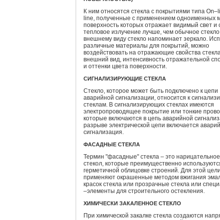
К ним относятся стекла с покрытиями типа On–li
line, полученные с применением одноименных 
поверхность которых отражает видимый свет и
тепловое излучение лучше, чем обычное стекло
внешнему виду стекло напоминает зеркало. Ис
различные материалы для покрытий, можно
воздействовать на отражающие свойства стекла
внешний вид, интенсивность отражательной сп
и оттенки цвета поверхности.
СИГНАЛИЗИРУЮЩИЕ СТЕКЛА
Стекло, которое может быть подключено к цепи
аварийной сигнализации, относится к сигнали
стеклам. В сигнализирующих стеклах имеются
электропроводящее покрытие или тонкие прово
которые включаются в цепь аварийной сигнализ
разрыве электрической цепи включается авари
сигнализация.
ФАСАДНЫЕ СТЕКЛА
Термин "фасадные" стекла – это нарицательно
стекол, которые преимущественно используютс
герметичной облицовке строений. Для этой цел
применяют окрашенные методом вжигания эма
красок стекла или прозрачные стекла или спец
–элементы для строительного остекления.
ХИМИЧЕСКИ ЗАКАЛЕННОЕ СТЕКЛО
При химической закалке стекла создаются нап