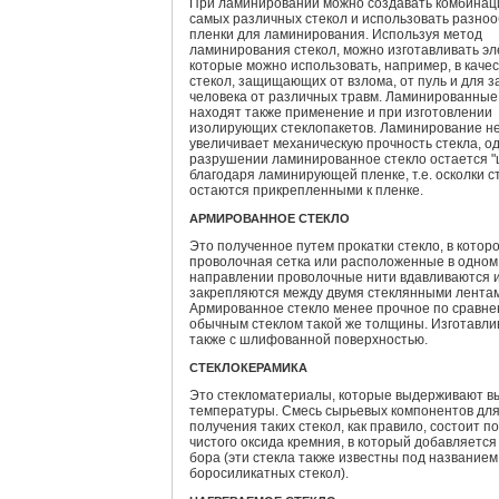
При ламинировании можно создавать комбинац
самых различных стекол и использовать разно
пленки для ламинирования. Используя метод
ламинирования стекол, можно изготавливать э
которые можно использовать, например, в каче
стекол, защищающих от взлома, от пуль и для 
человека от различных травм. Ламинированные
находят также применение и при изготовлении
изолирующих стеклопакетов. Ламинирование н
увеличивает механическую прочность стекла, од
разрушении ламинированное стекло остается 
благодаря ламинирующей пленке, т.е. осколки с
остаются прикрепленными к пленке.
АРМИРОВАННОЕ СТЕКЛО
Это полученное путем прокатки стекло, в котор
проволочная сетка или расположенные в одном
направлении проволочные нити вдавливаются 
закрепляются между двумя стеклянными лента
Армированное стекло менее прочное по сравне
обычным стеклом такой же толщины. Изготавли
также с шлифованной поверхностью.
СТЕКЛОКЕРАМИКА
Это стекломатериалы, которые выдерживают в
температуры. Смесь сырьевых компонентов дл
получения таких стекол, как правило, состоит по
чистого оксида кремния, в который добавляется
бора (эти стекла также известны под названием
боросиликатных стекол).