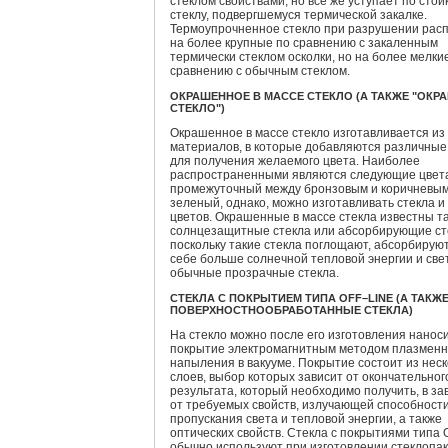
стеклом свойствами, но все же уступает по стой
стеклу, подвергшемуся термической закалке.
Термоупрочненное стекло при разрушении рас
на более крупные по сравнению с закаленным
термически стеклом осколки, но на более мелки
сравнению с обычным стеклом.
ОКРАШЕННОЕ В МАССЕ СТЕКЛО (А ТАКЖЕ "ОКР
СТЕКЛО")
Окрашенное в массе стекло изготавливается из
материалов, в которые добавляются различные
для получения желаемого цвета. Наиболее
распространенными являются следующие цвет
промежуточный между бронзовым и коричневым
зеленый, однако, можно изготавливать стекла и
цветов. Окрашенные в массе стекла известны та
солнцезащитные стекла или абсорбирующие ст
поскольку такие стекла поглощают, абсорбируют
себе больше солнечной тепловой энергии и свет
обычные прозрачные стекла.
СТЕКЛА С ПОКРЫТИЕМ ТИПА OFF–LINE (А ТАКЖ
ПОВЕРХНОСТНООБРАБОТАННЫЕ СТЕКЛА)
На стекло можно после его изготовления нанос
покрытие электромагнитным методом плазменн
напыления в вакууме. Покрытие состоит из неск
слоев, выбор которых зависит от окончательног
результата, который необходимо получить, в з
от требуемых свойств, излучающей способности
пропускания света и тепловой энергии, а также
оптических свойств. Стекла с покрытиями типа O
обычно используют при изготовлении стеклопак