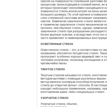
сжатия на поверхности стеклянной заготовки б
процессам, происходящим в солевой ванне, во 
которых происходит ионообмен находящихся н
поверхности стекла ионов натрия на ионы кали
большего размера. По этой причине в поверхно
слое стеклянной заготовки возникают напряже
сжатия. Химически закаленное стекло является 
и термически закаленное стекло механически н
прочнее, чем обычное стекло, однако, химическ
закаленное стекло при разрушении распадаетс
более крупные осколки, и вследствие этого его
часто применяют в ламинированных конструкци
ОСВЕТЛЕННЫЕ СТЕКЛА
Осветленное стекло – это, в соответствии со св
названием, абсолютно бесцветное стекло. Такое
пропускает особенно хорошо видимый свет и с
тепловое излучение, поскольку поглощение и о
чрезвычайно малы.
ТЯНУТОЕ СТЕКЛО
Тянутым стеклом называется стекло, изготовле
методом вытяжки с помощью различных машин.
метод являлся основным способом получения л
стекла до открытия флоат–способа. В настоящ
находит небольшое применение, например, пр
изготовлении каких–либо специальных стекол.
УЗОРЧАТОЕ СТЕКЛО
Узорчатые стекла, обычно,