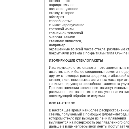
стекло" – это
нарицательное
название, данное
стеклу, которое
обладает
способностью
снижать пропускание
световой и/или
солнечной тепловой
энергии. Такими
стеклами являются,
например,
окрашенные во всей массе стекла, различные ст
покрытиями (стекла с покрытиями типа On–line и 
ИЗОЛИРУЮЩИЕ СТЕКЛОПАКЕТЫ
Изолирующие стеклопакеты – это элементы, в 
два стекла или более соединены герметично дру
другом с помощью рамки средника, огибающей 
стекол, или с помощью эластичных масс, при эт
теплоизолирующая способность элемента улуч
При изготовлении стеклопакетов могут использ
различное листовое стекло и полученные из ни
последующей обработки изделия.
ФЛОАТ–СТЕКЛО
В настоящее время наиболее распространенны
стекла, получаемый с помощью флоат–метода, 
котором стекло при выходе из печи плавления
выливается на поверхность расплавленного оло
дальше в виде непрерывной ленты поступает ч