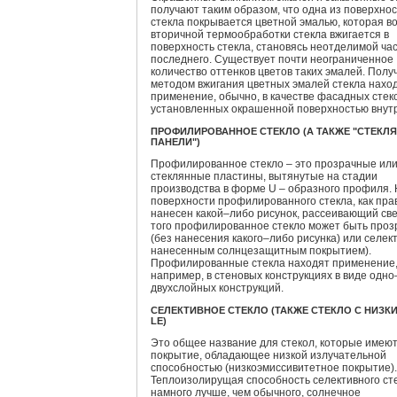
получают таким образом, что одна из поверхно
стекла покрывается цветной эмалью, которая в
вторичной термообработки стекла вжигается в
поверхность стекла, становясь неотделимой ча
последнего. Существует почти неограниченное
количество оттенков цветов таких эмалей. Пол
методом вжигания цветных эмалей стекла нахо
применение, обычно, в качестве фасадных стеко
установленных окрашенной поверхностью внутр
ПРОФИЛИРОВАННОЕ СТЕКЛО (А ТАКЖЕ "СТЕКЛ
ПАНЕЛИ")
Профилированное стекло – это прозрачные ил
стеклянные пластины, вытянутые на стадии
производства в форме U – образного профиля.
поверхности профилированного стекла, как пра
нанесен какой–либо рисунок, рассеивающий све
того профилированное стекло может быть про
(без нанесения какого–либо рисунка) или селек
нанесенным солнцезащитным покрытием).
Профилированные стекла находят применение
например, в стеновых конструкциях в виде одно
двухслойных конструкций.
СЕЛЕКТИВНОЕ СТЕКЛО (ТАКЖЕ СТЕКЛО С НИЗКИ
LE)
Это общее название для стекол, которые имею
покрытие, обладающее низкой излучательной
способностью (низкоэмиссивитетное покрытие).
Теплоизолирущая способность селективного ст
намного лучше, чем обычного, солнечное