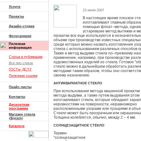
Услуги
23 июля 2007
Проекты
В настоящее время плоское сте
изготавливают главным образом
Дизайн-студия
помощью флоат–метода, однак
устаревшие метод вытяжки и м
прокатки все еще используются в незначительн
Фотогалерея
объеме при производстве известных специальн
Полезная
среди которых можно назвать изготовление узо
информация
стекла с использованием различных способов п
Также и метод выдувки стекла по–прежнему нах
Статьи и публикации
применение, например, при производстве разл
художественных изделий из стекла. Готовое "о
Все про стекло
стекло можно в дальнейшем обработать разли
ГОСТы, ДСТУ
методами таким образом, чтобы оно соответст
своему назначению.
Полезные ссылки
АНТИКВАРИАТНОЕ СТЕКЛО
Прайс-листы
При использовании метода машинной прокатки
метода выдувки, а также путем выдувания ртом
Контакты
изготавливают стекла, которые обладают хара
неровностями на поверхности, неравномерно
Дисконтная
программа
расположенными узорами или пузырями в объем
Стекло может быть прозрачным или окрашенны
Магазин стекла
Толщина колеблется, обычно, между 2 – 4 мм.
«Бусел»
СОЛНЦЕЗАЩИТНОЕ СТЕКЛО
Каталоги
Термин
"солнцезащитное