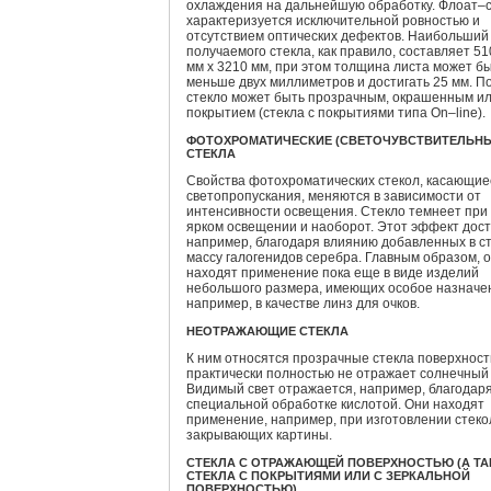
охлаждения на дальнейшую обработку. Флоат–
характеризуется исключительной ровностью и
отсутствием оптических дефектов. Наибольший
получаемого стекла, как правило, составляет 51
мм х 3210 мм, при этом толщина листа может б
меньше двух миллиметров и достигать 25 мм. 
стекло может быть прозрачным, окрашенным ил
покрытием (стекла с покрытиями типа On–line).
ФОТОХРОМАТИЧЕСКИЕ (СВЕТОЧУВСТВИТЕЛЬНЫ
СТЕКЛА
Свойства фотохроматических стекол, касающие
светопропускания, меняются в зависимости от
интенсивности освещения. Стекло темнеет при
ярком освещении и наоборот. Этот эффект дост
например, благодаря влиянию добавленных в с
массу галогенидов серебра. Главным образом, 
находят применение пока еще в виде изделий
небольшого размера, имеющих особое назначе
например, в качестве линз для очков.
НЕОТРАЖАЮЩИЕ СТЕКЛА
К ним относятся прозрачные стекла поверхност
практически полностью не отражает солнечный 
Видимый свет отражается, например, благодар
специальной обработке кислотой. Они находят
применение, например, при изготовлении стеко
закрывающих картины.
СТЕКЛА С ОТРАЖАЮЩЕЙ ПОВЕРХНОСТЬЮ (А Т
СТЕКЛА С ПОКРЫТИЯМИ ИЛИ С ЗЕРКАЛЬНОЙ
ПОВЕРХНОСТЬЮ)