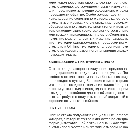
коротковолновое тепловое излучение проникае
стекло хорошо, а стремящееся выйти изнутри 
длинноволновое излучение эффективно отража
поверхности обратно. Особо рекомендуется
использование селективного стекла в качестве 
стекол в изолирующих стеклопакетах, поскольку
образом, можно в значительной степени повыс
теплоизолирующие свойства части строительн
конструкции, приходящейся на окно. Селективн
покрытие можно наносить или же так называе
line – методом одновременно с процессом полу
стекла или Off–line –методом с нанесением пок
стекло методом плазменного напыления в вакуу
помощью плазмы.
ЗАЩИЩАЮЩЕЕ ОТ ИЗЛУЧЕНИЯ СТЕКЛО
Стекло, защищающее от излучения, предназна
предохранения от радиактивного излучения. Та
свойства стекло этого типа приобретает на ста
производства путем добавления в смесь сырье
материалов оксидов тяжелых металлов. Чаще в
используется оксид свинца, однако, можно прим
оксид церия, особенно для тех объектов, в кото
стекла требуется получить толстый защитный с
хорошие оптические свойства.
ГНУТЫЕ СТЕКЛА
Гнутые стекла получают в специальных нагрев
камерах, в которых стекло изгибается по специ
форме, изготовленной с этой целью. В качестве
гнутья используются или же так называемые ф