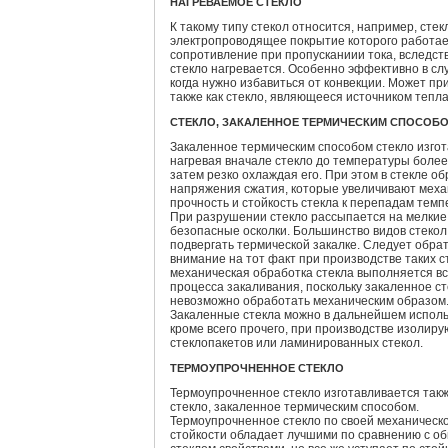
НАГРЕВАЕМОЕ СТЕКЛО
К такому типу стекол относится, например, стек
электропроводящее покрытие которого работае
сопротивление при пропусканиии тока, вследств
стекло нагревается. Особенно эффективно в сл
когда нужно избавиться от конвекции. Может п
также как стекло, являющееся источником тепла
СТЕКЛО, ЗАКАЛЕННОЕ ТЕРМИЧЕСКИМ СПОСОБ
Закаленное термическим способом стекло изгот
нагревая вначале стекло до температуры более
затем резко охлаждая его. При этом в стекле о
напряжения сжатия, которые увеличивают мех
прочность и стойкость стекла к перепадам темп
При разрушении стекло рассыпается на мелкие
безопасные осколки. Большинство видов стеко
подвергать термической закалке. Следует обра
внимание на тот факт при производстве таких ст
механическая обработка стекла выполняется вс
процесса закаливания, поскольку закаленное с
невозможно обработать механическим образом
Закаленные стекла можно в дальнейшем исполь
кроме всего прочего, при производстве изолир
стеклопакетов или ламинированных стекол.
ТЕРМОУПРОЧНЕННОЕ СТЕКЛО
Термоупрочненное стекло изготавливается такж
стекло, закаленное термическим способом.
Термоупрочненное стекло по своей механическ
стойкости обладает лучшими по сравнению с о