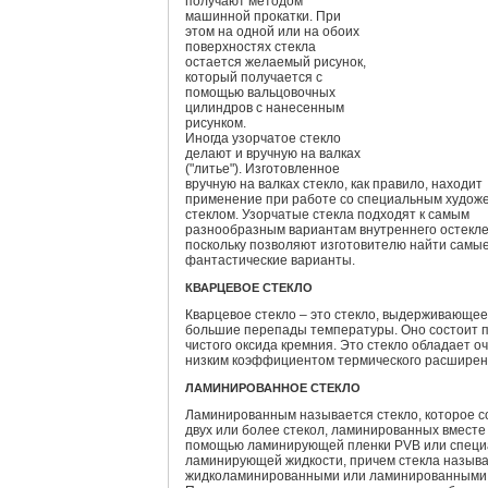
получают методом
машинной прокатки. При
этом на одной или на обоих
поверхностях стекла
остается желаемый рисунок,
который получается с
помощью вальцовочных
цилиндров с нанесенным
рисунком.
Иногда узорчатое стекло
делают и вручную на валках
("литье"). Изготовленное
вручную на валках стекло, как правило, находит
применение при работе со специальным худож
стеклом. Узорчатые стекла подходят к самым
разнообразным вариантам внутреннего остекле
поскольку позволяют изготовителю найти самы
фантастические варианты.
КВАРЦЕВОЕ СТЕКЛО
Кварцевое стекло – это стекло, выдерживающе
большие перепады температуры. Оно состоит п
чистого оксида кремния. Это стекло обладает о
низким коэффициентом термического расширен
ЛАМИНИРОВАННОЕ СТЕКЛО
Ламинированным называется стекло, которое с
двух или более стекол, ламинированных вместе
помощью ламинирующей пленки PVB или специ
ламинирующей жидкости, причем стекла назыв
жидколаминированными или ламинированными 