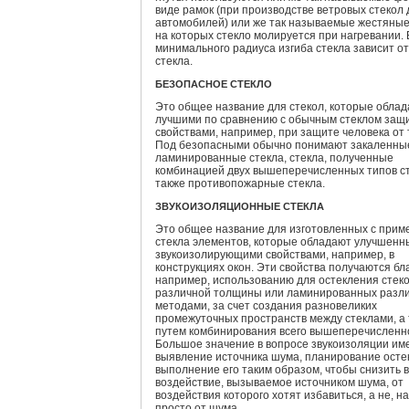
виде рамок (при производстве ветровых стекол 
автомобилей) или же так называемые жестяны
на которых стекло молируется при нагревании.
минимального радиуса изгиба стекла зависит о
стекла.
БЕЗОПАСНОЕ СТЕКЛО
Это общее название для стекол, которые обла
лучшими по сравнению с обычным стеклом за
свойствами, например, при защите человека от 
Под безопасными обычно понимают закаленны
ламинированные стекла, стекла, полученные
комбинацией двух вышеперечисленных типов ст
также противопожарные стекла.
ЗВУКОИЗОЛЯЦИОННЫЕ СТЕКЛА
Это общее название для изготовленных с при
стекла элементов, которые обладают улучшен
звукоизолирующими свойствами, например, в
конструкциях окон. Эти свойства получаются бл
например, использованию для остекления стек
различной толщины или ламинированных разл
методами, за счет создания разновеликих
промежуточных пространств между стеклами, а
путем комбинирования всего вышеперечисленно
Большое значение в вопросе звукоизоляции им
выявление источника шума, планирование осте
выполнение его таким образом, чтобы снизить 
воздействие, вызываемое источником шума, от
воздействия которого хотят избавиться, а не, н
просто от шума.