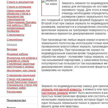
Стекло в архитектуре
Заказать зеркало по индивидуал
заказу для интерьера не состави
Стекло в интерьере
огромного труда. Для этого в пер
Оборудование для
очередь необходимо определить
обработки стекла и
производства
размером самого зеркального по
стеклопакетов
его толщиной и требуемой формой будущего зе
Оборудование Elumatec
Второй этап при заказе зеркала по индивидуа
для работы с ПВХ и
размерам, заключается в определении способа
алюминиевым
крепления зеркала на требуемую поверхность 
профилем
возможных вариантах декорирования зеркала.
Стеклопакеты
Стеклоблоки
При производстве любых видов зеркал в качест
зеркального полотна мы используем только ка
Зеркала
проверенное влагостойкое зеркало, произведе
Витражи
основе серебра. При производстве зеркал по
индивидуальным заказам кроме традиционного
Душевые кабины
обработки зеркал - полировки торца зеркала, с
Фурнитура для мебели и
так называемой еврокромки, у заказчиков боль
изделий из стекла
популярностью пользуются так называемые м
Стеклянные защитные
конструкции и экраны
декорирования зеркал, это нанесение фацета 
гравировка на зеркале.
Инструмент для стекла
Сувенирная продукция
Стекло для каминов и
печей NeoCeram Glass®
Специальное стекло для
Зеркало по индивидуальному заказу для прихо
душевых кабин
зеркала для ванной комнаты
, в комнату или пр
Распродажа
настенное зеркало
может быть выполнено в ра
простых геометрических формах или состоять 
нескольких зеркальных кусков, которые будут с
Производство
одно большое зеркальное панно и украсит инт
вашего дома или квартиры.
Услуги