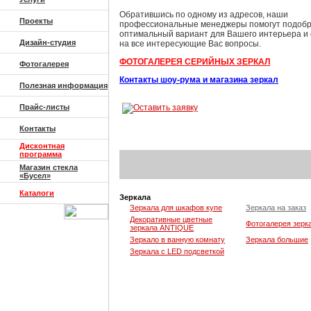
Обратившись по одному из адресов, наши
Проекты
профессиональные менеджеры помогут подобр
оптимальный вариант для Вашего интерьера и 
Дизайн-студия
на все интересующие Вас вопросы.
ФОТОГАЛЕРЕЯ СЕРИЙНЫХ ЗЕРКАЛ
Фотогалерея
Контакты шоу-рума и магазина зеркал
Полезная информация
Прайс-листы
Контакты
Дисконтная
программа
Магазин стекла
«Бусел»
Каталоги
Зеркала
Зеркала для шкафов купе
Зеркала на заказ
Декоративные цветные
Фотогалерея зерк
зеркала ANTIQUE
Зеркало в ванную комнату
Зеркала большие
Зеркала с LED подсветкой