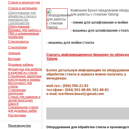
Стекло в архитектуре
Стекло в интерьере
Компания Бусел предлагаем обор
Оборудование для
для работы с стеклом Yalong:
обработки стекла и
производства
- линии для шлифования и мойки
стеклопакетов
Оборудование
Elumatec для работы с
- машины для шлифования стекл
ПВХ и алюминиевым
профилем
Стеклопакеты
- машины для мойки стекла
Стеклоблоки
Зеркала
Скачать информационную брошюру по оборуд
Yalong
Витражи
Душевые кабины
Фурнитура для мебели
Более детальную информацию по оборудован
и изделий из стекла
обработки стекла и зеркала можно получить у
Стеклянные защитные
менеджера:
конструкции и экраны
Инструмент для
моб.тел.: (066) 590-21-83
стекла
тел./факс: (044) 501-88-80, 501-88-81
Сувенирная
продукция
e-mail: tveritinov.busel@gmail.com
Стекло для каминов и
печей NeoCeram
Glass®
Специальное стекло
для душевых кабин
Распродажа
Производство
Оборудование для обработки стекла и производст