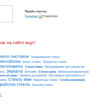
Прайс-листы
Подробнее
нас на сайте ищут:
екло листовое
Тонированное стекло
еклоблоки
Флоат стекло
Узорчатое стекло
еклопакеты
Стекло Киев
Оборудование для обработки
Зеркала
кла
Витражи
Стекло цена
Мебельная фурнитура
кло на заказ
Зеркало для ванной
Инструмент для работы со
Стекло 4мм
клом
Фурнитура стекло
Стекло витринное
работка стекла
Оконное стекло