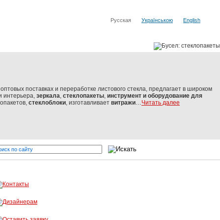
Русская
Українською
English
оптовых поставках и переработке листового стекла, предлагает в широком
и интерьера,
зеркала
,
стеклопакеты
,
инструмент и оборудование
для
лопакетов,
стеклоблоки
, изготавливает
витражи
…
Читать далее
стекло от мировых производителей
Бусел - резка стекла, обрабо