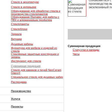
Ознакомиться с
Стекло в архитектуре
производства в
Стекло в интерьере
эксклюзивный п
Оборудование для обработки стекла и
производства стеклопакетов
Оборудование Elumatec для работы с
ПВХ и алюминиевым профилем
Стеклопакеты
Стеклоблоки
Зеркала
Витражи
Душевые кабины
Сувенирная продукция
Фурнитура для мебели и изделий из
Статуэтки и награды
стекла
Стеклянные защитные конструкции и
Часы
экраны
Инструмент для стекла
Сувенирная продукция
Стекло для каминов и печей NeoCeram
Glass®
Специальное стекло для душевых кабин
Распродажа
Производство
Услуги
Проекты