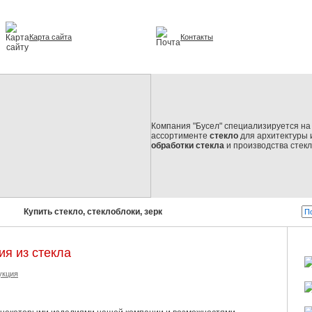
Карта сайта
Контакты
и интерьере
Компания "Бусел" специализируется на 
ассортименте
стекло
для архитектуры 
обработки стекла
и производства стек
Купить стекло, стеклоблоки, зеркала, стеклопакеты!
Бусел - 
я из стекла
укция