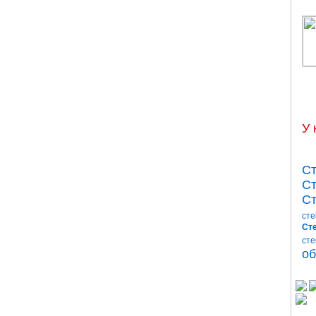
У 
Ст
Ст
Ст
сте
Сте
сте
об