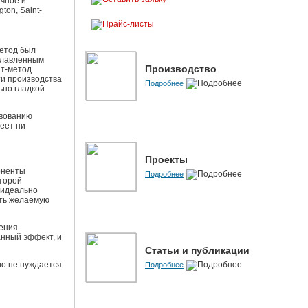
ачное и
ton, Saint-
метод был
сплавленным
Производство
ат-метод
ти производства
Подробнее
ьно гладкой
твованию
меет ни
Проекты
оненты
Подробнее
оторой
 идеально
ить желаемую
дения
анный эффект, и
Статьи и публикации
ло не нуждается
Подробнее