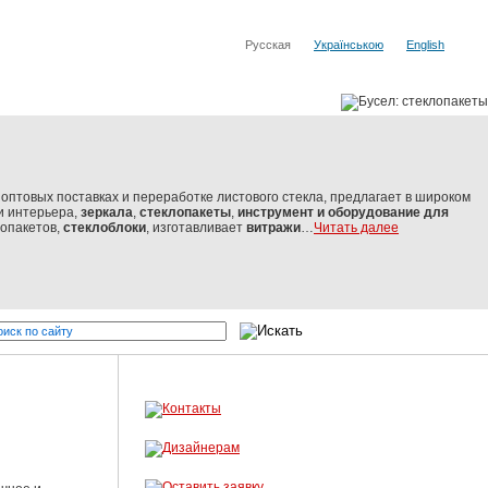
Русская
Українською
English
оптовых поставках и переработке листового стекла, предлагает в широком
и интерьера,
зеркала
,
стеклопакеты
,
инструмент и оборудование
для
лопакетов,
стеклоблоки
, изготавливает
витражи
…
Читать далее
т мировых производителей
Бусел - резка стекла, обработка сте