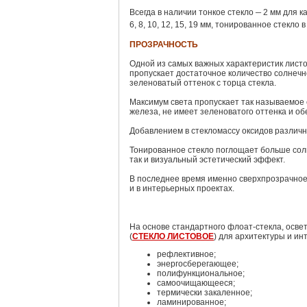
–
Всегда в наличии тонкое стекло
2 мм для к
6, 8, 10, 12, 15, 19 мм, тонированное стекло 
ПРОЗРАЧНОСТЬ
Одной из самых важных характеристик листо
пропускает достаточное количество солнечно
зеленоватый оттенок с торца стекла.
Максимум света пропускает так называемое 
железа, не имеет зеленоватого оттенка и о
Добавлением в стекломассу оксидов различ
Тонированное стекло поглощает больше солн
так и визуальный эстетический эффект.
В последнее время именно сверхпрозрачное с
и в интерьерных проектах.
На основе стандартного флоат-стекла, осве
(
СТЕКЛО ЛИСТОВОЕ
) для архитектуры и ин
рефлективное;
энергосберегающее;
полифункциональное;
самоочищающееся;
термически закаленное;
ламинированное;