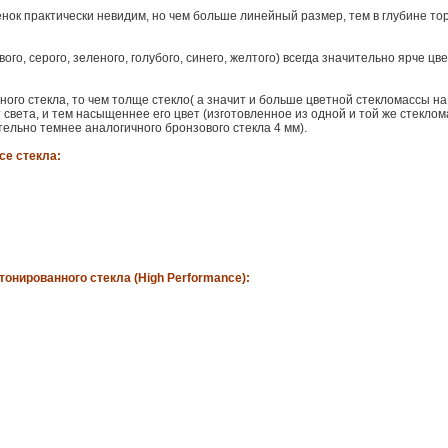
нок практически невидим, но чем больше линейный размер, тем в глубине то
ого, серого, зеленого, голубого, синего, желтого) всегда значительно ярче цв
ого стекла, то чем толще стекло( а значит и больше цветной стекломассы н
 света, и тем насыщеннее его цвет (изготовленное из одной и той же стекло
ельно темнее аналогичного бронзового стекла 4 мм).
се стекла:
онированного стекла (High Performance):