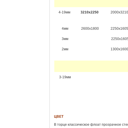
4-19мм
3210х2250
2000х321
4мм
2600х1800
2250х160
3мм
2250х160
2мм
1300х160
3-19мм
ЦВЕТ
В торце классическое флоат прозрачное сте