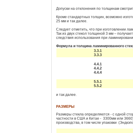
Допуски на отклонения по толщинам смотрит
Кроме стандартных толщин, возможно изготов
25 мм и так далее.
Следует отметить, что при изготовлении ла
Так из двух стекол толщиной 3 мм – получаетс
следствия использования при ламинировани
Формула и толщина ламинированного стек
3.3.1
3.3.3
4.4.1
4.4.2
4.4.4
5.5.1
5.5.2
и так далее.
РАЗМЕРЫ
Размеры стекла определяются - с одной сто
частности в США и Китае -
3300мм или 3660)
производства, в том числе упаковки
(
Эндкэп