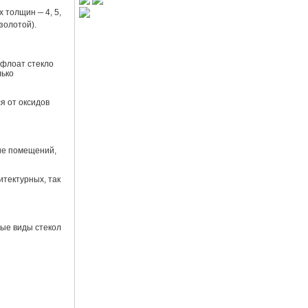
–
ех толщин
4, 5,
 золотой).
 флоат стекло
лько
я от оксидов
ие помещений,
итектурных, так
ные виды стекол