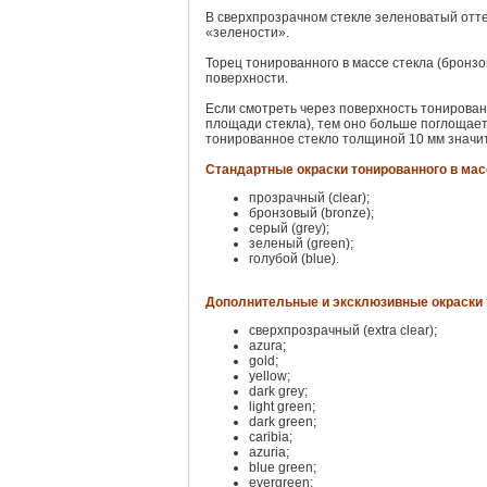
В сверхпрозрачном стекле зеленоватый отте
«зелености».
Торец тонированного в массе стекла (бронзов
поверхности.
Если смотреть через поверхность тонированн
площади стекла), тем оно больше поглощает
тонированное стекло толщиной 10 мм значит
Стандартные окраски тонированного в мас
прозрачный (clear);
бронзовый (bronze);
серый (grey);
зеленый (green);
голубой (blue).
Дополнительные и эксклюзивные окраски т
сверхпрозрачный (extra clear);
azura;
gold;
yellow;
dark grey;
light green;
dark green;
caribia;
azuria;
blue green;
evergreen;