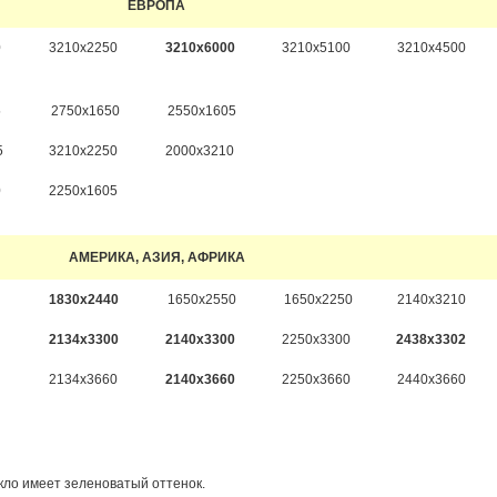
ЕВРОПА
0
3210х2250
3210х6000
3210х5100
3210х4500
5
2750х1650
2550х1605
5
3210х2250
2000х3210
0
2250х1605
АМЕРИКА, АЗИЯ, АФРИКА
1830х2440
1650х2550
1650х2250
2140х3210
2134х3300
2140х3300
2250х3300
2438х3302
2134х3660
2140х3660
2250х3660
2440х3660
кло имеет зеленоватый оттенок.