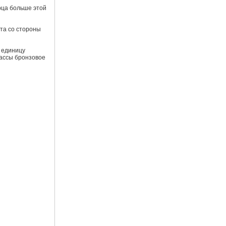
рца больше этой
ета со стороны
а единицу
массы бронзовое