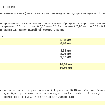
е по ссылке.
ление под заказ (десятки тысяч метров квадратных) других толщин как 1.8 мм
минированного стекла из листов флоат стекла образуется «некратная» толщи
я триплекс 3.3.1 - толщиной 6,38 мм и 3.3.2 – толщиной 7,76 мм, где 0.38 и 0.7
и пленки одинарной и двойной, соответственно.
ла:
6,38 мм
6,76 мм
8,38 мм
8,76 мм
9,52 мм
10,38 мм
10,76 мм
роны, шириной ленты производителя (в Европе она 3210мм, в Америке, Азии 
, с другой, историческим сочетанием предпочтений потребителей и стандар
ов,
ящиков со стеклом
, СТОЕК ДЛЯ СТЕКЛА
Jumbo
-
size
).