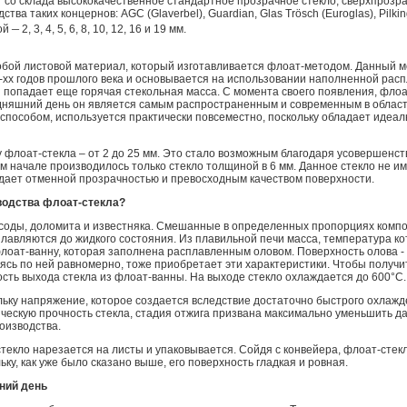
 со склада высококачественное стандартное прозрачное стекло, сверхпрозр
ва таких концернов: AGC (Glaverbel), Guardian, Glas Trösch (Euroglas), Pilking
–
ной
2, 3, 4, 5, 6, 8, 10, 12, 16 и 19 мм.
обой листовой материал, который изготавливается флоат-методом. Данный 
0-хх годов прошлого века и основывается на использовании наполненной ра
и попадает еще горячая стекольная масса. С момента своего появления, фло
одняшний день он является самым распространенным и современным в облас
 способом, используется практически повсеместно, поскольку обладает идеал
 флоат-стекла – от 2 до 25 мм. Это стало возможным благодаря усовершенс
ом начале производилось только стекло толщиной в 6 мм. Данное стекло не и
адает отменной прозрачностью и превосходным качеством поверхности.
водства флоат-стекла?
, соды, доломита и известняка. Смешанные в определенных пропорциях комп
плавляются до жидкого состояния. Из плавильной печи масса, температура к
флоат-ванну, которая заполнена расплавленным оловом. Поверхность олова -
ваясь по ней равномерно, тоже приобретает эти характеристики. Чтобы получ
сть выхода стекла из флоат-ванны. На выходе стекло охлаждается до 600°C.
ольку напряжение, которое создается вследствие достаточно быстрого охлаж
ическую прочность стекла, стадия отжига призвана максимально уменьшить д
оизводства.
стекло нарезается на листы и упаковывается. Сойдя с конвейера, флоат-стек
ку, как уже было сказано выше, его поверхность гладкая и ровная.
ний день