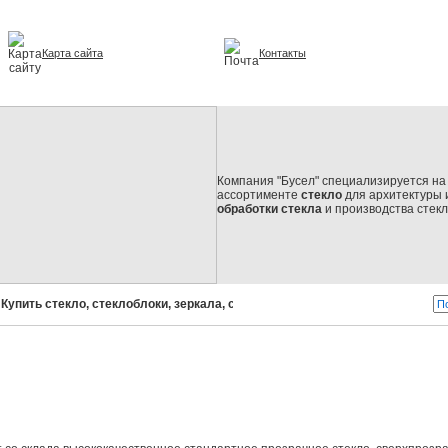
Карта сайта
Контакты
и интерьере
Компания "Бусел" специализируется на 
ассортименте
стекло
для архитектуры 
обработки стекла
и производства стек
ть стекло, стеклоблоки, зеркала, стеклопакеты!
Бусел - стекло о