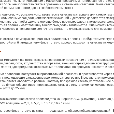
а, может быть тонированным в массе или прозрачным. Тонированное стекло 
ает большее количество света в сравнении с обычными стеклами. Такие стекл
й промышленности, где их свойства очень важны.
лоат-стеклу с успехом использоваться в качестве материала для стеклопаке
 (или очень малая доля) оптических искажений и дефектов делают этот мат
клопакетов. Чтобы сделать его еще более прочным, флоат-стекло может доп
тная пленка имеет толщину в несколько долей миллиметра. Она может быть 
 чересчур интенсивного солнечного света, что очень актуально для помещен
ко стекол с помощью специальных полимерных пленок. Пройдя термическую о
ростойким, благодаря чему флоат стекло хорошо подходит в качестве исход
Т
оат методом и является высококачественным прозрачным стеклом с плоскоп
я дверей, окон, входных стен и порталов, внешних ограждающих конструкций 
х местах, где предъявляются высокие требования по пропусканию света и эст
ечи плавления поступает в горизонтальной плоскости и протягивается через 
ы с последующим охлаждением до температуры резки. В результате прохожд
и становится абсолютно ровным. Поэтому прозрачное стекло, изготовленное п
од флоат обеспечивает производство стекла с отсутствием как механических
 (от 2 до 25 мм).
кокачественное стекло производства концернов: AGC (Glaverbel), Guardian, G
–
m, PPG толщиной
2, 3, 4, 5, 6, 8, 10, 12, 16 и 19 мм.
стовое флоат стекло из стран – представителей древнейших цивилизаций - Е