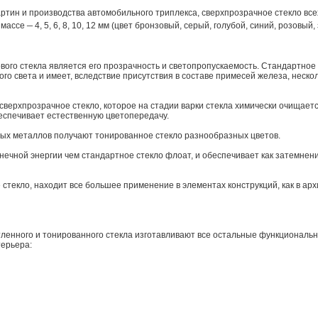
артин и производства автомобильного триплекса, сверхпрозрачное стекло вс
–
в массе
4, 5, 6, 8, 10, 12 мм (цвет бронзовый, серый, голубой, синий, розовый,
вого стекла является его прозрачность и светопропускаемость. Стандартное
го света и имеет, вследствие присутствия в составе примесей железа, неско
сверхпрозрачное стекло, которое на стадии варки стекла химически очищаетс
беспечивает естественную цветопередачу.
ных металлов получают тонированное стекло разнообразных цветов.
ечной энергии чем стандартное стекло флоат, и обеспечивает как затемнен
текло, находит все большее применение в элементах конструкций, как в арх
тленного и тонированного стекла изготавливают все остальные функциональ
терьера: