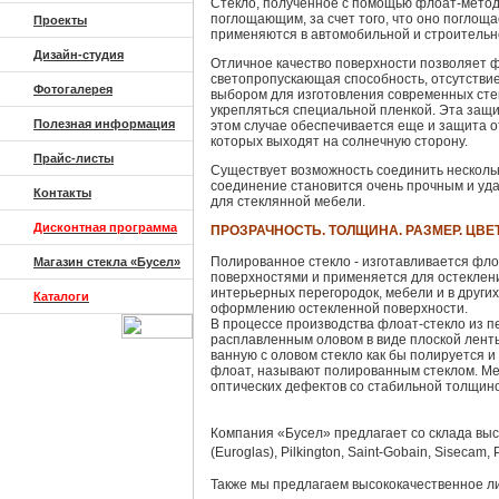
Стекло, полученное с помощью флоат-метод
поглощающим, за счет того, что оно поглощ
Проекты
применяются в автомобильной и строительно
Дизайн-студия
Отличное качество поверхности позволяет ф
светопропускающая способность, отсутствие
Фотогалерея
выбором для изготовления современных сте
укрепляться специальной пленкой. Эта защи
Полезная информация
этом случае обеспечивается еще и защита от
которых выходят на солнечную сторону.
Прайс-листы
Существует возможность соединить несколь
соединение становится очень прочным и уда
Контакты
для стеклянной мебели.
Дисконтная программа
ПРОЗРАЧНОСТЬ. ТОЛЩИНА. РАЗМЕР. ЦВЕ
Полированное стекло - изготавливается фл
Магазин стекла «Бусел»
поверхностями и применяется для остеклени
интерьерных перегородок, мебели и в други
Каталоги
оформлению остекленной поверхности.
В процессе производства флоат-стекло из п
расплавленным оловом в виде плоской лент
ванную с оловом стекло как бы полируется 
флоат, называют полированным стеклом. Мет
оптических дефектов со стабильной толщиной
Компания «Бусел» предлагает со склада высо
(Euroglas), Pilkington, Saint-Gobain, Siseca
Также мы предлагаем высококачественное ли