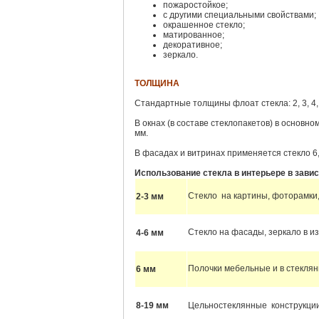
пожаростойкое;
с другими специальными свойствами;
окрашенное стекло;
матированное;
декоративное;
зеркало.
ТОЛЩИНА
Стандартные толщины флоат стекла: 2, 3, 4, 5,
В окнах (в составе стеклопакетов) в основно
мм.
В фасадах и витринах применяется стекло 6, 
Использование стекла в интерьере в зави
Стекло
на картины, фоторамки
2-3 мм
Стекло на фасады, зеркало в и
4-6 мм
Полочки мебельные и в стеклян
6 мм
8-19 мм
Цельностеклянные
конструкци