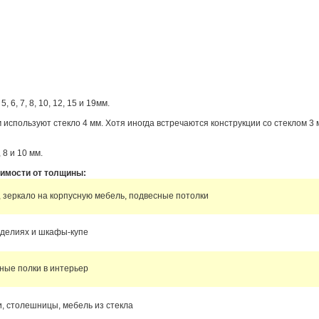
 6, 7, 8, 10, 12, 15 и 19мм.
м используют стекло 4 мм. Хотя иногда встречаются конструкции со стеклом 3 м
8 и 10 мм.
симости от толщины:
, зеркало на корпусную мебель, подвесные потолки
зделиях и шкафы-купе
ные полки в интерьер
и, столешницы, мебель из стекла