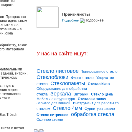
является
а широко
Прайс-листы
тов. Прекрасная
Подробнее
ериал идеальным
олнительно
окрашена – в
ий, окна
бработку, такое
ного материала
У нас на сайте ищут:
араллельными
Стекло листовое
Тонированное стекло
зданий, витрин,
Стеклоблоки
етическому
Флоат стекло
Узорчатое
Стеклопакеты
стекло
Стекло Киев
ванную с
Оборудование для обработки
ения через
Зеркала
о технологии
стекла
Витражи
Стекло цена
 так и
Мебельная фурнитура
Стекло на заказ
Зеркало для ванной
Инструмент для работы со
Стекло 4мм
стеклом
Фурнитура стекло
обработка стекла
las Trösch
Стекло витринное
Оконное стекло
гипта и Китая.