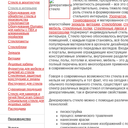
Легкость линий, прозрачность фо
Стекло в архитектуре
элегантность решений – все это о
Стекло в интерьере
действительно, очень тяжело пе
роль стекла в формировании сов
Оборудование для
обработки стекла и
стильного интерьера.
Узорчатое
,
производства
тонированное
и матированное ст
стеклопакетов
влагостойкие
зеркала
,
витражи
,
стеклоблоки,
ст
Оборудование Elumatec
мебель
,
стеклянные полки
,
стеклянные двери и
для работы с ПВХ и
перегородки
подчеркнут индивидуальный стиль
алюминиевым
интерьера. Стекло прочно обосновалось внутри
профилем
помещений, с каждым годом становясь, всё бол
Стеклопакеты
популярным материалом в арсенале дизайнера
Стеклоблоки
олицетворением его передовых взглядов. Вход
и порталы, внешние ограждающие конструкции 
Зеркала
конструктивные элементы, внутренние раздел
Витражи
стены, полы, потолки и, конечно, мебель – это 
Душевые кабины
полный перечень всего многообразия применен
в современном интерьере.
Фурнитура для мебели и
изделий из стекла
Стеклянные защитные
Говоря о современных возможностях стекла в и
конструкции и экраны
нельзя не упомянуть и тот факт, что на сегодня
Инструмент для стекла
обычного полированного стекла, существует ц
спектр различных видов стекол отличающихся к
Сувенирная продукция
декоративными, так и физическими свойствами.
Стекло для каминов и
печей NeoCeram Glass®
Декорировать стекло можно с помощью различ
Специальное стекло для
душевых кабин
технологий:
Распродажа
пескоструйка
процесс химического травления
Производство
нанесение краски
тонировка и нанесение изображений с 
самоклеющихся пленок
Услуги