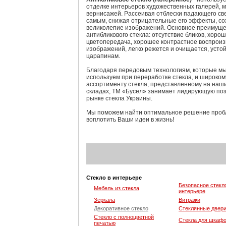
отделке интерьеров художественных галерей, м
вернисажей. Рассеивая отблески падающего све
самым, снижая отрицательные его эффекты, со
великолепие изображений. Основное преимуще
антибликового стекла: отсутствие бликов, хоро
цветопередача, хорошее контрастное воспрои
изображений, легко режется и очищается, устой
царапинам.
Благодаря передовым технологиям, которые м
используем при переработке стекла, и широком
ассортименту стекла, представленному на наш
складах, ТМ «Бусел» занимает лидирующую по
рынке стекла Украины.
Мы поможем найти оптимальное решение проб
воплотить Ваши идеи в жизнь!
Стекло в интерьере
Безопасное стекл
Мебель из стекла
интерьере
Зеркала
Витражи
Декоративное стекло
Стеклянные двер
Стекло с полноцветной
Стекла для шкафо
печатью