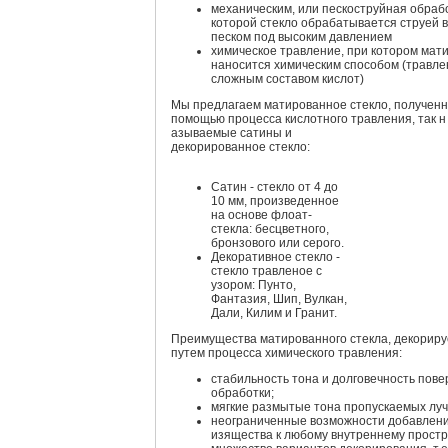
механическим, или пескоструйная обрабо
которой стекло обрабатывается струей в
песком под высоким давлением
химическое травление, при котором мат
наносится химическим способом (травле
сложным составом кислот)
Мы предлагаем матированное стекло, полученн
помощью процесса кислотного травления, так н
азываемые сатины и
декорированное стекло:
Сатин - стекло от 4 до
10 мм, произведенное
на основе флоат-
стекла: бесцветного,
бронзового или серого.
Декоративное стекло -
стекло травленое с
узором: Пунто,
Фантазия, Шип, Вулкан,
Дали, Килим и Гранит.
Преимущества матированного стекла, декориру
путем процесса химического травления:
стабильность тона и долговечность пов
обработки;
мягкие размытые тона пропускаемых луч
неограниченные возможности добавлен
изящества к любому внутреннему простр