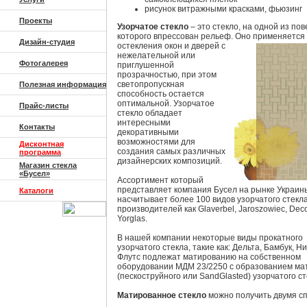
рисунок витражными красками, фьюзинг
Проекты
Узорчатое стекло
– это стекло, на одной из по
которого впрессован рельеф. Оно применяе
тся
Дизайн-студия
остекления окон и дверей с
нежелательной или
Фотогалерея
приглушенной
прозрачностью, при этом
светопропускная
Полезная информация
способность остается
оптимальной. Узорчатое
Прайс-листы
стекло обладает
интересными
Контакты
декоративными
возможностями для
Дисконтная
создания самых различных
программа
дизайнерских композиций.
Магазин стекла
«Бусел»
Ассортимент который
представляет компания Бусел на рынке Украин
Каталоги
насчитывает более 100 видов узорчатого стекла
производителей как Glaverbel, Jaroszowiec, Deco
Yorglas.
В нашей компании некоторые виды прокатного
узорчатого стекла, такие как: Дельта, Бамбук, Н
Флутс подлежат матированию на собственном
оборудовании МДМ 23/2250 с образованием ма
(пескоструйного или SandGlasted) узорчатого ст
Матированное стекло
можно получить двумя с