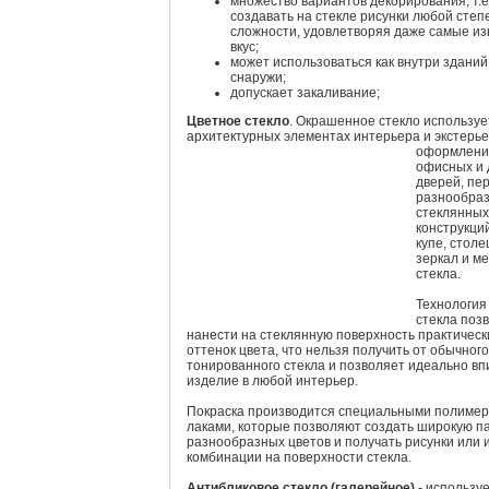
множество вариантов декорирования, т.е
создавать на стекле рисунки любой степ
сложности, удовлетворяя даже самые и
вкус;
может использоваться как внутри зданий,
снаружи;
допускает закаливание;
Цветное стекло
. Окрашенное стекло используе
архитектурных элементах интерьера и экстерье
оформлени
офисных и
дверей, пе
разнообра
стеклянных
конструкци
купе, стол
зеркал и м
стекла.
Технология
стекла поз
нанести на стеклянную поверхность практичес
оттенок цвета, что нельзя получить от обычного
тонированного стекла и позволяет идеально вп
изделие в любой интерьер.
Покраска производится специальными полиме
лаками, которые позволяют создать широкую п
разнообразных цветов и получать рисунки или 
комбинации на поверхности стекла.
Антибликовое стекло (галерейное)
- использу