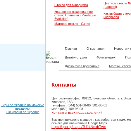
Цветное стекло Л
Стекло для аквариума
(Lacobel)
Крашенное лакированное
Как выбрать стекл
стекло Планилак (Planilaque
интерьера
Evolution)
Матовое стекло - Сатин
Главная
О компании
Новости и 
Дизайн-студия
Фотогалерея
Пол
Дисконтная программа
Магазин стекл
Контакты
Центральный офис: 08132, Киевская область, г. Вишн
Киевская, 13А
Туры по Украине на майские
тел./факс: (044) 501-88-80, 501-88-81
праздники
моб.: (050) 469-95-08
Экскурсии по Украине
Контакты всех подразделений
Быстро проложить маршрут, как добраться к нам, м
ссылке для навигации в Google Maps
https://goo.gl/maps/TUJ4NnxhTAm