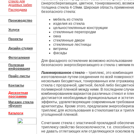
стекло для
(энергосберегающее, цветное, тонированное), возмо
душевых кабин
толщина стекла 4-19мм. Широкая область применени
Распродажа
безопасного стекла:
мебель из стекла
Производство
изделия из стекла
цельностеклянные конструкции
Услуги
стеклянные перегородки
окна
Проекты
стеклянные двери
стеклянные лестницы
Дизайн-студия
витрины
фасады
Фотогалерея
Для фасадного остекление возможно использование
безопасного энергосберегающего и стекла с мягким 
Полезная
информация
Ламинированное стекло
– триплекс, это комбинация 
Прайс-листы
изготовленная путем соединения по всей поверхност
нескольких бесцветных, тонированных или отражающ
стекла с прозрачной, цветной, белой либо бесцветно
Контакты
полимерной пленкой между ними. В последнем случа
Дисконтная
комбинированием вариантов различных стекол и пле
программа
достигается необходимые функциональные и эстети
эффекты, удовлетворяющие современным требован
Магазин стекла
«Бусел»
архитектуры. Кроме этого, предлагаем энергозбериг
триплекс для использования в стеклопакетах и трипл
Каталоги
утолщенной пленкой.
Сочетание стекла с эластичной прокладкой обеспечи
триплексу свойство безосколочности, т.е. способност
не давать отлетающих или отделяющихся осколков п