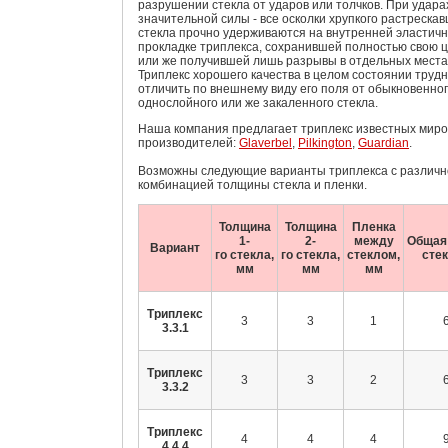
разрушении стекла от ударов или толчков. При удара
значительной силы - все осколки хрупкого растреска
стекла прочно удерживаются на внутренней эластич
прокладке триплекса, сохранившей полностью свою ц
или же получившей лишь разрывы в отдельных места
Триплекс хорошего качества в целом состоянии труд
отличить по внешнему виду его поля от обыкновенно
однослойного или же закаленного стекла.
Наша компания предлагает триплекс известных мир
производителей:
Glaverbel
,
Pilkington
,
Guardian
.
Возможны следующие варианты триплекса с различн
комбинацией толщины стекла и пленки.
Толщина
Толщина
Пленка
1-
2-
между
Обща
Вариант
го
стекла,
го
стекла,
стеклом,
стек
мм
мм
мм
Триплекс
3
3
1
3.3.1
Триплекс
3
3
2
3.3.2
Триплекс
4
4
4
4.4.4