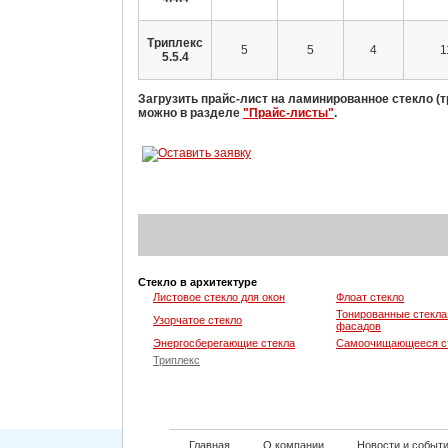
Триплекс
5
5
4
1
5.5.4
Загрузить прайс-лист на ламинированное стекло (т
можно в разделе
"Прайс-листы"
.
Стекло в архитектуре
Листовое стекло для окон
Флоат стекло
Тонированные стекла
Узорчатое стекло
фасадов
Энергосберегающие стекла
Самоочищающееся с
Триплекс
Главная
О компании
Новости и событ