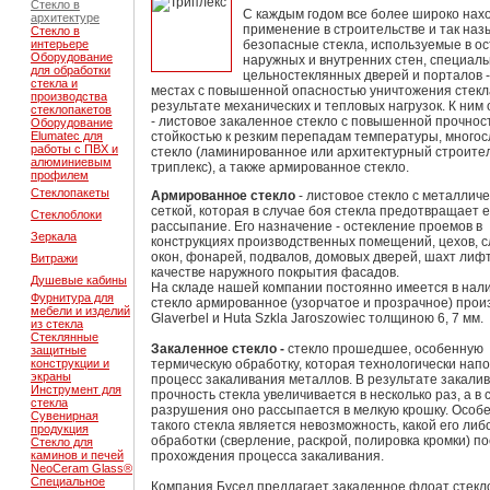
Стекло в
С каждым годом все более широко нах
архитектуре
применение в строительстве и так на
Стекло в
интерьере
безопасные стекла, используемые в о
Оборудование
наружных и внутренних стен, специаль
для обработки
цельностеклянных дверей и порталов -
стекла и
местах с повышенной опасностью уничтожения стекл
производства
результате механических и тепловых нагрузок. К ним
стеклопакетов
- листовое закаленное стекло с повышенной прочнос
Оборудование
Elumatec для
стойкостью к резким перепадам температуры, много
работы с ПВХ и
стекло (ламинированное или архитектурный строите
алюминиевым
триплекс), а также армированное стекло.
профилем
Стеклопакеты
Армированное стекло
- листовое стекло с металлич
сеткой, которая в случае боя стекла предотвращает е
Стеклоблоки
рассыпание. Его назначение - остекление проемов в
Зеркала
конструкциях производственных помещений, цехов, 
окон, фонарей, подвалов, домовых дверей, шахт лифт
Витражи
качестве наружного покрытия фасадов.
Душевые кабины
На складе нашей компании постоянно имеется в нал
Фурнитура для
стекло армированное (узорчатое и прозрачное) прои
мебели и изделий
Glaverbel и
Huta Szkla Jaroszowiec
толщиною 6, 7 мм.
из стекла
Стеклянные
Закаленное стекло -
стекло прошедшее, особенную
защитные
конструкции и
термическую обработку, которая технологически нап
экраны
процесс закаливания металлов. В результате закали
Инструмент для
прочность стекла увеличивается в несколько раз, а в 
стекла
разрушения оно рассыпается в мелкую крошку. Особ
Сувенирная
такого стекла является невозможность, какой его либ
продукция
обработки (сверление, раскрой, полировка кромки) п
Стекло для
каминов и печей
прохождения процесса закаливания.
NeoCeram Glass®
Специальное
Компания Бусел предлагает закаленное флоат стекл