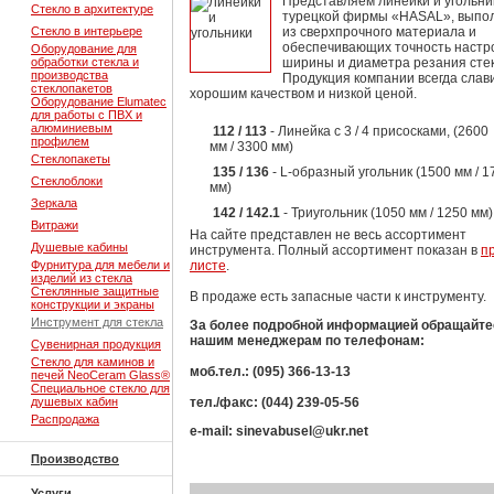
Представляем линейки и угольни
Стекло в архитектуре
турецкой фирмы «HASAL», выпо
Стекло в интерьере
из сверхпрочного материала и
обеспечивающих точность настр
Оборудование для
обработки стекла и
ширины и диаметра резания стек
производства
Продукция компании всегда слав
стеклопакетов
хорошим качеством и низкой ценой.
Оборудование Elumatec
для работы с ПВХ и
алюминиевым
112 / 113
- Линейка с 3 / 4 присосками, (2600
профилем
мм / 3300 мм)
Стеклопакеты
135 / 136
- L-образный угольник (1500 мм / 1
Стеклоблоки
мм)
Зеркала
142 / 142.1
- Триугольник (1050 мм / 1250 мм)
Витражи
На сайте представлен не весь ассортимент
Душевые кабины
инструмента. Полный ассортимент показан в
п
Фурнитура для мебели и
листе
.
изделий из стекла
Стеклянные защитные
В продаже есть запасные части к инструменту.
конструкции и экраны
Инструмент для стекла
За более подробной информацией обращайте
нашим менеджерам по телефонам:
Сувенирная продукция
Стекло для каминов и
моб.тел.: (095) 366-13-13
печей NeoCeram Glass®
Специальное стекло для
душевых кабин
тел./факс: (044) 239-05-56
Распродажа
e-mail: sinevabusel@ukr.net
Производство
Услуги