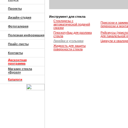
Проекты
Инструмент для стекла
Дизайн-студия
Стеклорезы с
Присоски и зажим
автоматической подачей
переноски и монта
Фотогалерея
смазки
Плоскогубцы для разлома
Рейсмусы (приспо
Полезная информация
стекла
для паралельной р
Линейки и угольники
Циркули и овалор
Прайс-листы
Жидкость для защиты
поверхности стекла
Контакты
Дисконтная
программа
Магазин стекла
«Бусел»
Каталоги