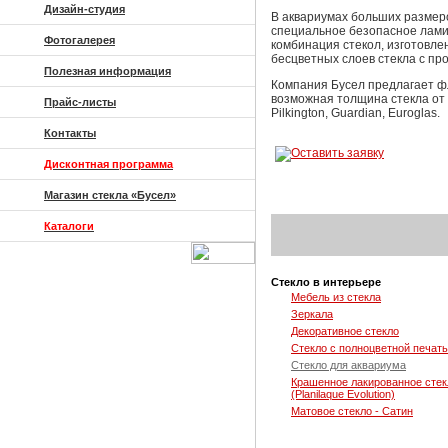
Дизайн-студия
В аквариумах больших размер
специальное безопасное ламин
Фотогалерея
комбинация стекол, изготовле
бесцветных слоев стекла с пр
Полезная информация
Компания Бусел предлагает фл
возможная толщина стекла от 
Прайс-листы
Pilkington, Guardian, Euroglas.
Контакты
Дисконтная программа
Магазин стекла «Бусел»
Каталоги
Стекло в интерьере
Мебель из стекла
Зеркала
Декоративное стекло
Стекло с полноцветной печат
Стекло для аквариума
Крашенное лакированное стек
(Planilaque Evolution)
Матовое стекло - Сатин