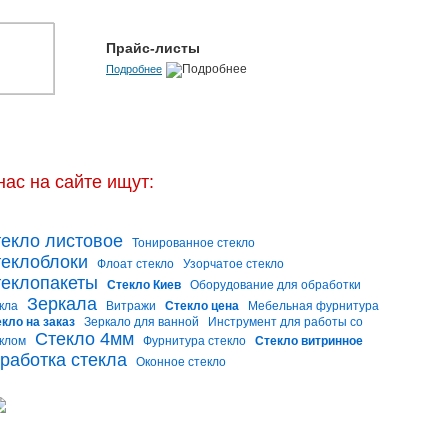
Прайс-листы
Подробнее
нас на сайте ищут:
екло листовое
Тонированное стекло
еклоблоки
Флоат стекло
Узорчатое стекло
еклопакеты
Стекло Киев
Оборудование для обработки
Зеркала
кла
Витражи
Стекло цена
Мебельная фурнитура
кло на заказ
Зеркало для ванной
Инструмент для работы со
Стекло 4мм
клом
Фурнитура стекло
Стекло витринное
работка стекла
Оконное стекло