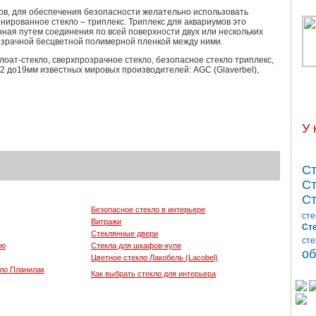
ов, для обеспечения безопасности желательно использовать
ированное стекло – триплекс. Триплекс для аквариумов это
нная путем соединения по всей поверхности двух или нескольких
озрачной бесцветной полимерной пленкой между ними.
оат-стекло, сверхпрозрачное стекло, безопасное стекло триплекс,
2 до19мм известных мировых производителей: AGC (Glaverbel),
У 
Ст
Ст
Ст
Безопасное стекло в интерьере
сте
Витражи
Сте
Стеклянные двери
сте
ью
Стекла для шкафов-купе
об
Цветное стекло Лакобель (Lacobel)
ло Планилак
Как выбрать стекло для интерьера