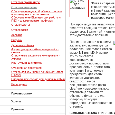
Стекло в архитектуре
Живя в совреме
хватает частич
Стекло в интерьере
в Вашей кварти
Оборудование для обработки стекла и
Компания Бусел
производства стеклопакетов
Оборудование Elumatec для работы с
размеров макси
ПВХ и алюминиевым профилем
При производстве аквариумов
Стеклопакеты
является толщина стекла, кот
Стеклоблоки
аквариума. Важно найти опти
Зеркала
этом достаточно прочным.
Витражи
При изготовлении аквариум
Душевые кабины
желательно используется
полированное флоат-стекло
Фурнитура для мебели и изделий из
стекла
марки М1 или М0. Именно
Стеклянные защитные конструкции и
эти типы стекла
экраны
характеризуется
Инструмент для стекла
достаточной прочностью и
прозрачностью. Кроме того,
Сувенирная продукция
компания Бусел может
Стекло для каминов и печей NeoCeram
предложить для своих
Glass®
клиентов уникальное
Специальное стекло для душевых кабин
сверхпрозрачное
Распродажа
бесцветное стекло (extra
clear) не имеющее никаких
оттенков (в отличии от
Производство
обычного флоат-стекла
которому присущи
Услуги
определенные зеленоватые
оттенки).
Проекты
БОЛЬШИЕ СТЕКЛА ТРИПЛЕКС 