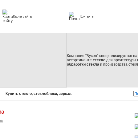
Карта сайта
Контакты
и интерьере
Компания "Бусел" специализируется на 
ассортименте
стекло
для архитектуры 
обработки стекла
и производства стек
Купить стекло, стеклоблоки, зеркала, стеклопакеты!
Бусел - сте
ма
ия