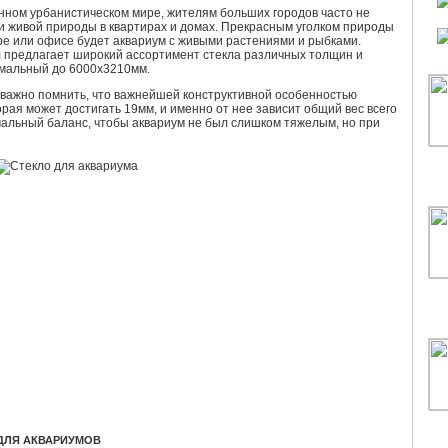
нном урбанистическом мире, жителям больших городов часто не
ки живой природы в квартирах и домах. Прекрасным уголком природы
ре или офисе будет аквариум с живыми растениями и рыбками.
 предлагает широкий ассортимент стекла различных толщин и
мальный до 6000х3210мм.
 важно помнить, что важнейшей конструктивной особенностью
орая может достигать 19мм, и именно от нее зависит общий вес всего
мальный баланс, чтобы аквариум не был слишком тяжелым, но при
ДЛЯ АКВАРИУМОВ