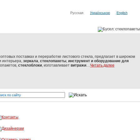
Русская
Українською
English
оптовых поставках и переработке листового стекла, предлагает в широком
и интерьера,
зеркала
,
стеклопакеты
,
инструмент и оборудование
для
лопакетов,
стеклоблоки
, изготавливает
витражи
…
Читать далее
кло от мировых производителей
Бусел - резка стекла, обработк