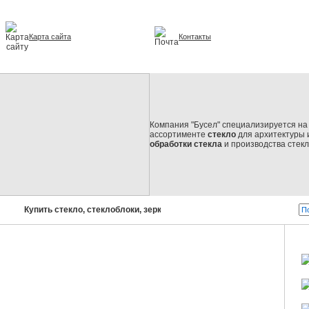
Карта сайта
Контакты
и интерьере
Компания "Бусел" специализируется на 
ассортименте
стекло
для архитектуры 
обработки стекла
и производства стек
Купить стекло, стеклоблоки, зеркала, стеклопакеты!
Бусел - 