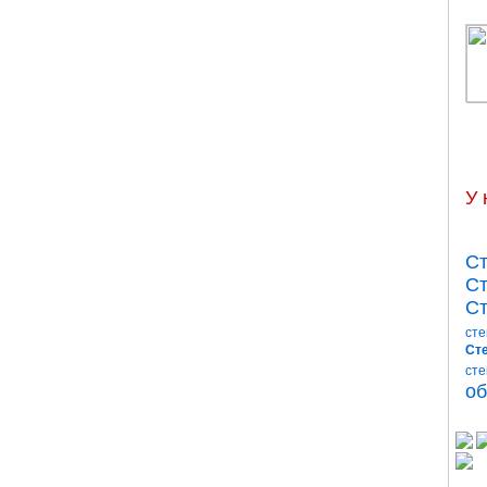
У 
Ст
Ст
Ст
сте
Сте
сте
об