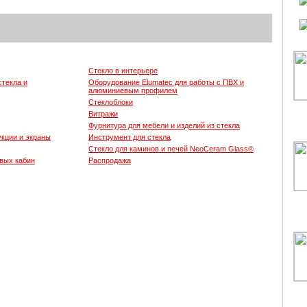
Стекло в интерьере
стекла и
Оборудование Elumatec для работы с ПВХ и
алюминиевым профилем
Стеклоблоки
Витражи
Фурнитура для мебели и изделий из стекла
кции и экраны
Инструмент для стекла
Стекло для каминов и печей NeoCeram Glass®
вых кабин
Распродажа