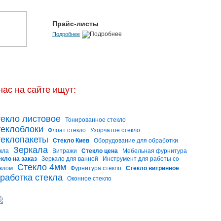
Прайс-листы
Подробнее
нас на сайте ищут:
екло листовое
Тонированное стекло
еклоблоки
Флоат стекло
Узорчатое стекло
еклопакеты
Стекло Киев
Оборудование для обработки
Зеркала
кла
Витражи
Стекло цена
Мебельная фурнитура
кло на заказ
Зеркало для ванной
Инструмент для работы со
Стекло 4мм
клом
Фурнитура стекло
Стекло витринное
работка стекла
Оконное стекло