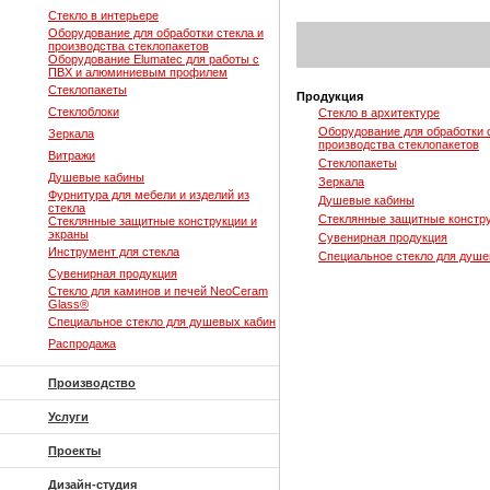
Стекло в интерьере
Оборудование для обработки стекла и
производства стеклопакетов
Оборудование Elumatec для работы с
ПВХ и алюминиевым профилем
Стеклопакеты
Продукция
Стеклоблоки
Стекло в архитектуре
Оборудование для обработки 
Зеркала
производства стеклопакетов
Витражи
Стеклопакеты
Душевые кабины
Зеркала
Фурнитура для мебели и изделий из
Душевые кабины
стекла
Стеклянные защитные констру
Стеклянные защитные конструкции и
экраны
Сувенирная продукция
Инструмент для стекла
Специальное стекло для душе
Сувенирная продукция
Стекло для каминов и печей NeoCeram
Glass®
Специальное стекло для душевых кабин
Распродажа
Производство
Услуги
Проекты
Дизайн-студия