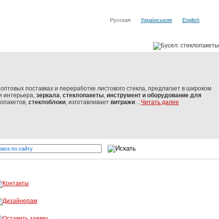
Русская
Українською
English
оптовых поставках и переработке листового стекла, предлагает в широком
и интерьера,
зеркала
,
стеклопакеты
,
инструмент и оборудование
для
лопакетов,
стеклоблоки
, изготавливает
витражи
…
Читать далее
стекло от мировых производителей
Бусел - резка стекла, обрабо