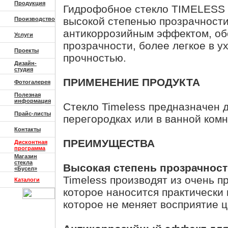
Продукция
Гидрофобное стекло TIMELESS от
высокой степенью прозрачност
Производство
антикоррозийным эффектом, о
Услуги
прозрачности, более легкое в 
Проекты
прочностью.
Дизайн-
студия
ПРИМЕНЕНИЕ ПРОДУКТА
Фотогалерея
Полезная
информация
Стекло Timeless предназначен 
Прайс-листы
перегородках или в ванной комн
Контакты
ПРЕИМУЩЕСТВА
Дисконтная
программа
Магазин
стекла
Высокая степень прозрачност
«Бусел»
Timeless производят из очень пр
Каталоги
которое наносится практически
которое не меняет восприятие 