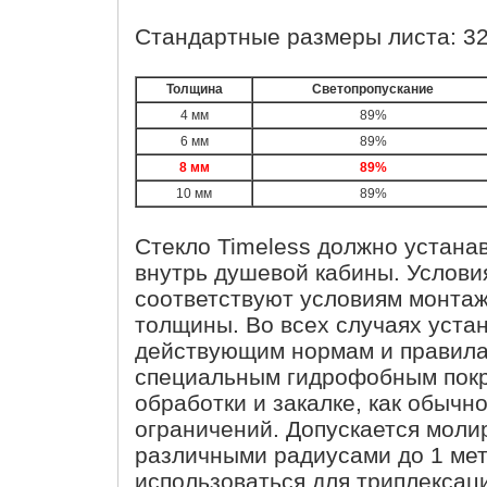
Стандартные размеры листа: 32
Толщина
Светопропускание
4 мм
89%
6 мм
89%
8 мм
89%
10 мм
89%
Стекло Timeless должно устана
внутрь душевой кабины. Услови
соответствуют условиям монтаж
толщины. Во всех случаях уста
действующим нормам и правила
специальным гидрофобным покр
обработки и закалке, как обычн
ограничений. Допускается моли
различными радиусами до 1 мет
использоваться для триплексаци