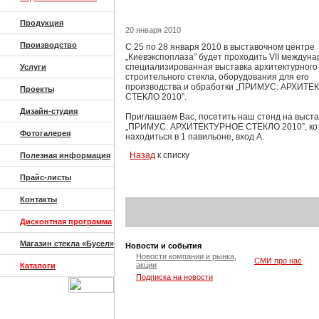
Продукция
20 января 2010
Производство
С 25 по 28 января 2010 в выставочном центре
„Киевэкспоплаза” будет проходить VII междун
специализированная выставка архитектурного
Услуги
строительного стекла, оборудования для его
производства и обработки „ПРИМУС: АРХИТ
Проекты
СТЕКЛО 2010”.
Дизайн-студия
Приглашаем Вас, посетить наш стенд на выста
„ПРИМУС: АРХИТЕКТУРНОЕ СТЕКЛО 2010”, ко
Фотогалерея
находиться в 1 павильоне, вход А.
Назад
к списку
Полезная информация
Прайс-листы
Контакты
Дисконтная программа
Магазин стекла «Бусел»
Новости и события
Новости компании и рынка,
СМИ про нас
акции
Каталоги
Подписка на новости