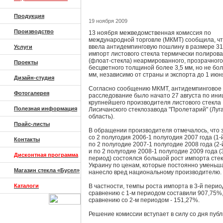
Продукция
19 ноября 2009
Производство
13 ноября межведомственная комиссия по
международной торговле (МКМТ) сообщила, чт
ввела антидемпинговую пошлину в размере 31
Услуги
импорт листового стекла термически полиров
(флоат-стекла) неармированного, прозрачного
Проекты
бесцветного толщиной более 3,5 мм, но не бо
мм, независимо от страны и экспорта до 1 июн
Дизайн-студия
Согласно сообщению МКМТ, антидемпинговое
Фотогалерея
расследование было начато 27 августа по ин
крупнейшего производителя листового стекла
Полезная информация
Лисичанского стеклозавода "Пролетарий" (Луг
область).
Прайс-листы
В обращении производителя отмечалось, что 
со 2 полугодия 2006-1 полугодия 2007 года (1-
Контакты
по 2 полугодие 2007-1 полугодие 2008 года (2-
и по 2 полугодие 2008-1 полугодие 2009 года (
Дисконтная программа
период) состоялся большой рост импорта стек
Украину по ценам, которые постоянно уменьша
Магазин стекла «Бусел»
нанесло вред национальному производителю.
Каталоги
В частности, темпы роста импорта в 3-й перио
сравнению с 1-м периодом составили 907,75%,
сравнению со 2-м периодом - 151,27%.
Решение комиссии вступает в силу со дня публ