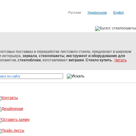
Русская
Українською
English
оптовых поставках и переработке листового стекла, предлагает в широком
и интерьера,
зеркала
,
стеклопакеты
,
инструмент и оборудование
для
лопакетов,
стеклоблоки
, изготавливает
витражи
.
Стекло купить
...
Читать
 от мировых производителей
Бусел - резка стекла, обработка с