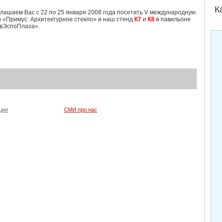
К
иглашаем Вас с 22 по 25 января 2008 года посетить V международную
 «Примус: Архитектурное стекло» и наш стенд
К7
и
К8
в павильоне
евЭспоПлаза».
ции
СМИ про нас