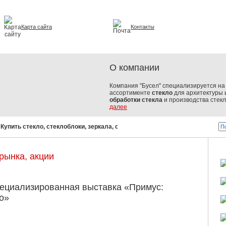
Карта сайта
Контакты
и интерьере
О компании
Компания "Бусел" специализируется на 
ассортименте
стекло
для архитектуры 
обработки стекла
и производства стек
далее
упить стекло, стеклоблоки, зеркала, стеклопакеты!
Бусел - стекло
рынка, акции
ециализированная выставка «Примус:
о»