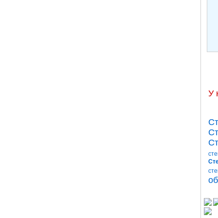
У 
Ст
Ст
Ст
сте
Сте
сте
об