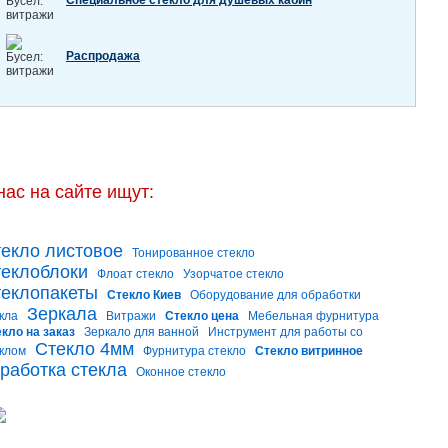
Специальное стекло для душевых кабин
Распродажа
нас на сайте ищут:
екло листовое
Тонированное стекло
еклоблоки
Флоат стекло
Узорчатое стекло
еклопакеты
Стекло Киев
Оборудование для обработки
Зеркала
кла
Витражи
Стекло цена
Мебельная фурнитура
кло на заказ
Зеркало для ванной
Инструмент для работы со
Стекло 4мм
клом
Фурнитура стекло
Стекло витринное
работка стекла
Оконное стекло