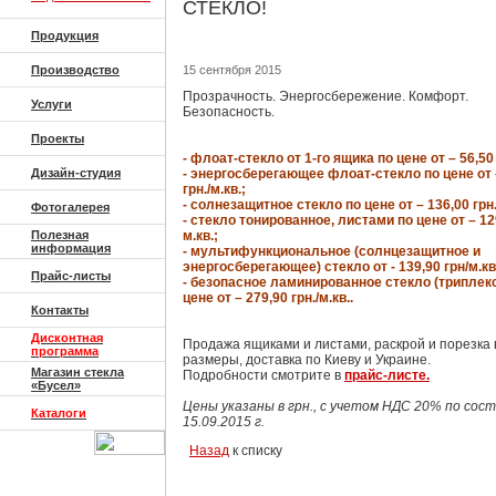
СТЕКЛО!
Продукция
Производство
15 сентября 2015
Прозрачность. Энергосбережение. Комфорт.
Услуги
Безопасность.
Проекты
- флоат-стекло от 1-го ящика по цене от – 56,50 
Дизайн-студия
- энергосберегающее флоат-стекло по цене от 
грн./м.кв.;
- солнезащитное стекло по цене от – 136,00 грн.
Фотогалерея
- стекло тонированное, листами по цене от – 129
Полезная
м.кв.;
информация
- мультифункциональное (солнцезащитное и
энергосберегающее) стекло от - 139,90 грн/м.кв
Прайс-листы
- безопасное ламинированное стекло (триплекс)
цене от – 279,90 грн./м.кв..
Контакты
Дисконтная
Продажа ящиками и листами, раскрой и порезка 
программа
размеры, доставка по Киеву и Украине.
Магазин стекла
Подробности смотрите в
прайс-листе.
«Бусел»
Цены указаны в грн., с учетом НДС 20% по сос
Каталоги
15.09.2015 г.
Назад
к списку