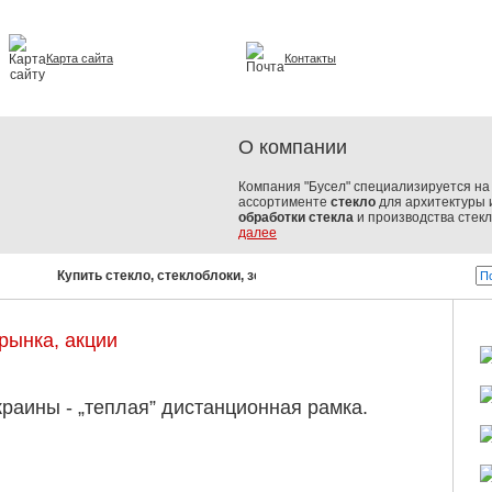
Карта сайта
Контакты
и интерьере
О компании
Компания "Бусел" специализируется на 
ассортименте
стекло
для архитектуры 
обработки стекла
и производства стек
далее
Купить стекло, стеклоблоки, зеркала, стеклопакеты!
Бусел 
рынка, акции
раины - „теплая” дистанционная рамка.