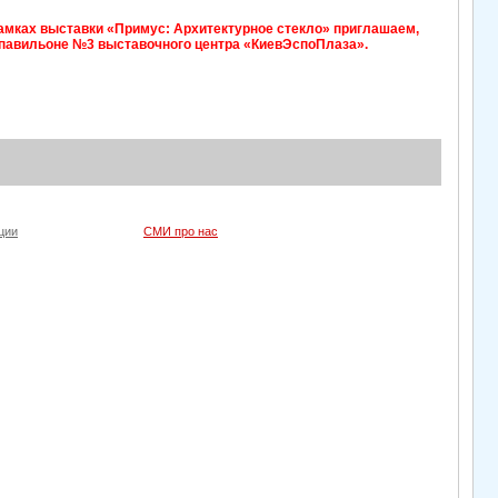
 рамках выставки «Примус: Архитектурное стекло» приглашаем,
в павильоне №3 выставочного центра «КиевЭспоПлаза».
ции
СМИ про нас