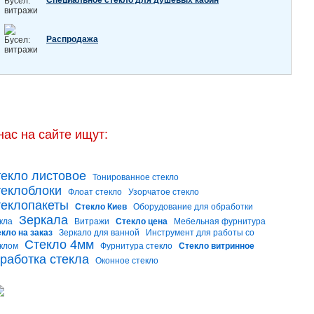
Специальное стекло для душевых кабин
Распродажа
нас на сайте ищут:
екло листовое
Тонированное стекло
еклоблоки
Флоат стекло
Узорчатое стекло
еклопакеты
Стекло Киев
Оборудование для обработки
Зеркала
кла
Витражи
Стекло цена
Мебельная фурнитура
кло на заказ
Зеркало для ванной
Инструмент для работы со
Стекло 4мм
клом
Фурнитура стекло
Стекло витринное
работка стекла
Оконное стекло