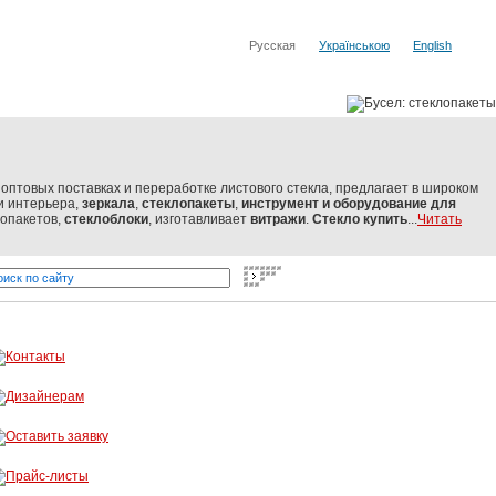
Русская
Українською
English
оптовых поставках и переработке листового стекла, предлагает в широком
и интерьера,
зеркала
,
стеклопакеты
,
инструмент и оборудование
для
лопакетов,
стеклоблоки
, изготавливает
витражи
.
Стекло купить
...
Читать
- стекло от мировых производителей
Бусел - резка стекла, обраб