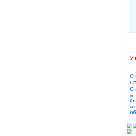
У 
Ст
Ст
Ст
сте
Сте
сте
об