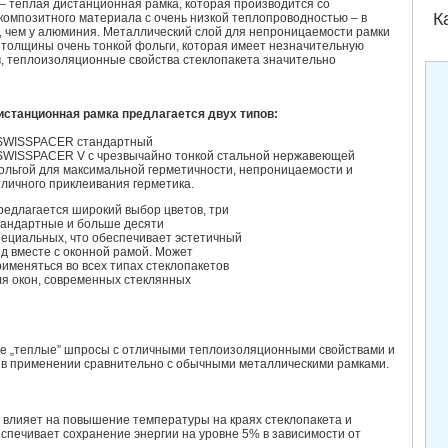
– теплая дистанционная рамка, которая производится со
К
композитного материала с очень низкой теплопроводностью – в
, чем у алюминия. Металлический слой для непроницаемости рамки
толщины очень тонкой фольги, которая имеет незначительную
м, теплоизоляционные свойства стеклопакета значительно
истанционная рамка предлагается двух типов:
 SWISSPACER стандартный
 SWISSPACER V с чрезвычайно тонкой стальной нержавеющей
ольгой для максимальной герметичности, непроницаемости и
тличного приклеивания герметика.
редлагается широкий выбор цветов, три
тандартные и больше десяти
пециальных, что обеспечивает эстетичный
ид вместе с оконной рамой. Может
рименяться во всех типах стеклопакетов
ля окон, современных стеклянных
е „теплые” шпросы с отличными теплоизоляционными свойствами и
й в применении сравнительно с обычными металлическими рамками.
 влияет на повышение температуры на краях стеклопакета и
спечивает сохранение энергии на уровне 5% в зависимости от