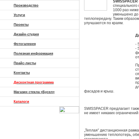
SWISSPACER
Производство
специального 
1000 раз ниже
уменьшено до 
Услуги
теплопередачу. Таким образо
улучшаются по краям.
Проекты
Дизайн-студия
Д
Фотогалерея
-
-
ф
Полезная информация
о
Прайс-листы
П
с
Контакты
с
в
Дисконтная программа
п
д
фасадов и крыш.
Магазин стекла «Бусел»
Каталоги
SWISSPACER предлагает такж
не имеет никаких ограничени
„Теплая” дистанционная рамка
уменьшению теплопотерь, обе