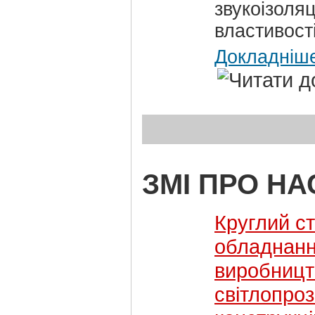
звукоізоляц
властивості
Докладніш
ЗМІ ПРО НА
Круглий ст
обладнанн
виробницт
світлопро