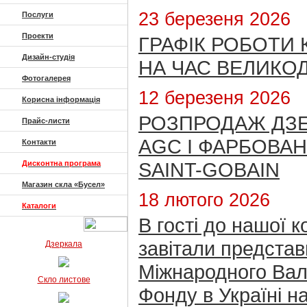
23 березеня 2026
Послуги
Проекти
ГРАФІК РОБОТИ 
Дизайн-студія
НА ЧАС ВЕЛИКОД
Фотогалерея
12 березеня 2026
Корисна інформація
РОЗПРОДАЖ ДЗ
Прайс-листи
AGC І ФАРБОВА
Контакти
SAINT-GOBAIN
Дисконтна програма
Магазин скла «Бусел»
18 лютого 2026
Каталоги
В гості до нашої к
завітали предста
Дзеркала
Міжнародного Ва
Скло листове
Фонду в Україні на