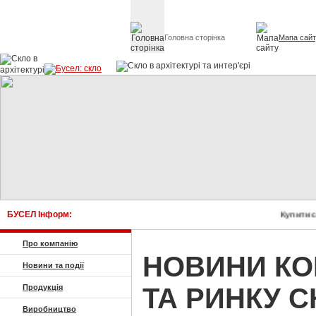
Головна сторінка
Мапа сай
Скло в архітект
БУСЕЛ Інформ:
Купити ск
Про компанію
НОВИНИ КО
Новини та події
ТА РИНКУ С
Продукція
Виробництво