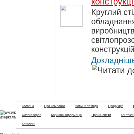
конструкці
Круглий сті
обладнання
виробницт
світлопроз
конструкцій
Докладніш
Головна
Про компанію
Новини та події
Продукція
Фотогалерея
Корисна інформація
Прайс-листи
Контакт
Каталоги