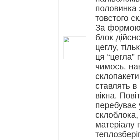
половинка 
товстого ск
За формою
блок дійсн
цеглу, тіль
ця “цегла” 
чимось, нав
склопакети,
ставлять в 
вікна. Пові
перебуває 
склоблока,
матеріалу 
теплозберіг