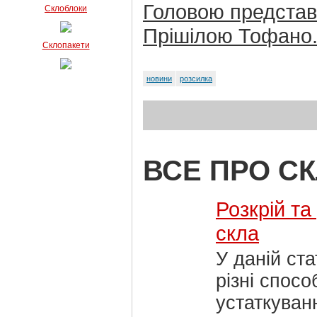
Головою представ
Склоблоки
Прішілою Тофано
Склопакети
новини
розсилка
ВСЕ ПРО С
Розкрій та
скла
У даній ста
різні спосо
устаткуван