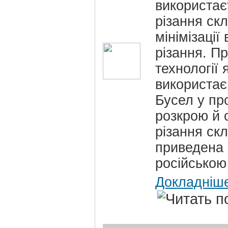
використає
різання скл
мінімізації 
різання. П
технології я
використає
Бусел у пр
розкрою й о
різання скл
приведена
російською
Докладніш