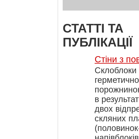
СТАТТІ ТА
ПУБЛІКАЦІЇ
Стіни з пов
Склоблоки 
герметично
порожниною
в результат
двох відпр
скляних пл
(половинок
напівблоків